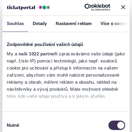
Balet NdB 2
Souhlas
Detaily
Nastavení reklam
Více o cookies
Ticketportal je zárukou pravosti vstupenek
Zodpovědné používání vašich údajů
Na stránkách společnosti Ticketportal si vždy zakoupíte
My a
naši 1022 partneři
zpracováváme vaše údaje (jako
originální vstupenky.
např. číslo IP) pomocí technologií, jako např. souborů
Ticketportal nemůže zaručit pravost vstupenek
cookie pro uchování a přístup k informacím na vašem
zakoupených na přeprodejních portálech. Ticketportal s
zařízení, abychom vám mohli nabízet personalizované
těmito společnostmi nemá nic společného a tento
reklamy a obsah, měření reklam a obsahu, náhled na
způsob přeprodávání vstupenek nepodporuje.
návštěvníky a vývoj produktů. Máte možnosti ohledně
Portál Ticketportal.cz je online tržištěm.
Smlouvu o účasti
toho, kdo vaše údaje používá a k jakým účelům.
na akci uzavíráte přímo s pořadatelem, jehož údaje jsou
uvedeny přímo v košíku.
Pokud to povolíte, rádi bychom také:
Pořadatel se ve smyslu čl. 30 odst. 1 písm. e) nařízení EU
Shromažďovali informace o vaší geografické poloze,
Výběr
2022/2065 zavázal nabízet na portále
Nutné
které mohou být přesné na několik metrů
souhlasu
www.ticketportal.cz pouze výrobky nebo služby, jež jsou