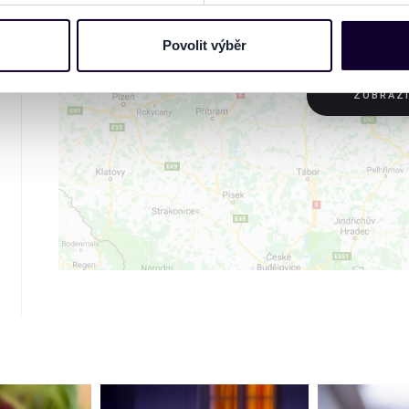
nebo vaší aktivitě na našich webových stránkách. Tyto informa
mace používáme např. k analýze návštěvnosti webu nebo k perso
Povolit výběr
dílet se svými partnery pro sociální média, inzerci a analýzy. 
cemi, které jste jim poskytli nebo které získali v důsledku toho,
ZOBRAZ
 naleznete níže. Možnosti zpracování upravíte zaškrtnutím přís
atí stránky v záložce „Cookies a jejich nastavení“.