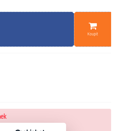
Koupit
nek
zakoupíte originální vstupenky.