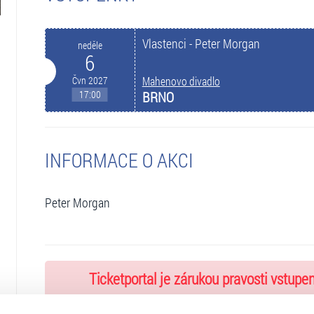
Vlastenci - Peter Morgan
neděle
6
Čvn 2027
Mahenovo divadlo
17:00
BRNO
INFORMACE O AKCI
Peter Morgan
Ticketportal je zárukou pravosti vstupe
Na stránkách společnosti Ticketportal si vždy 