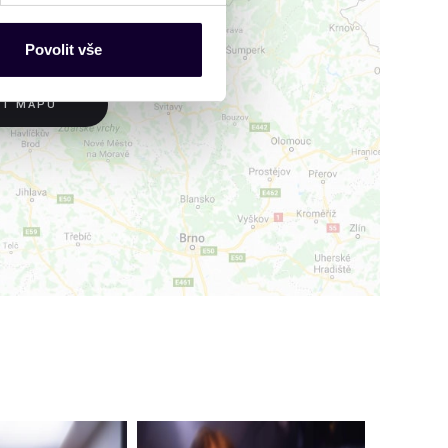
ce mohou představovat
nalizaci obsahu a reklam.
Povolit vše
Partneři tyto údaje mohou
 že používáte jejich služby.
IT MAPU
lušné varianty. Svoji volbu