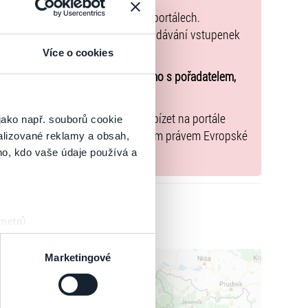
k zakoupených na přeprodejních portálech.
společného a tento způsob přeprodávání vstupenek
Více o cookies
u o účasti na akci uzavíráte přímo s pořadatelem,
nařízení EU 2022/2065 zavázal nabízet na portále
jako např. souborů cookie
y, jež jsou v souladu s použitelným právem Evropské
alizované reklamy a obsah,
ho, kdo vaše údaje používá a
 metrů
sk prstu)
 podrobnostmi
. Svůj souhlas
Marketingové
es“), které mohou sbírat