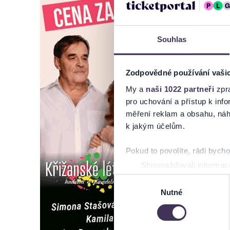
Souhlas
Zodpovědné používání vaši
My a
naši 1022 partneři
zpra
pro uchování a přístup k in
měření reklam a obsahu, náh
k jakým účelům.
Pokud to povolíte, rádi bych
Shromažďovali informace
Identifikovali vaše zaříz
Výběr
Zjistěte více o tom, jak zpr
Nutné
souhlasu
můžete kdykoliv změnit nebo 
Na těchto stránkách využívám