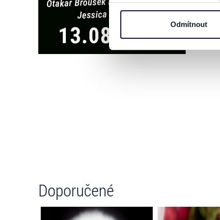
informace o vašem zařízení 
osobní údaje. Získané infor
Odmítnout
Tyto informace můžeme také s
zkombinovat s dalšími informa
Jaké typy cookies používáme,
můžete kdykoliv změnit v záp
Doporučené