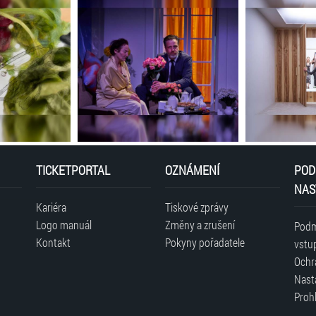
TICKETPORTAL
OZNÁMENÍ
POD
NAS
Kariéra
Tiskové zprávy
Logo manuál
Změny a zrušení
Podm
Kontakt
Pokyny pořadatele
vstu
Ochr
Nast
Prohl