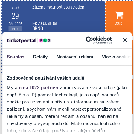
Ztížená možnost soustředění
úterý
29
Koupit
Reduta Divad. sál
Zář. 2026
BRNO
19:00
Ztížená možnost soustředění
pondělí
12
Souhlas
Detaily
Nastavení reklam
Více o cookies
Koupit
Reduta Divad. sál
Říj. 2026
BRNO
19:00
Zodpovědné používání vašich údajů
Ztížená možnost soustředění
středa
My a
naši 1022 partneři
zpracováváme vaše údaje (jako
4
např. číslo IP) pomocí technologií, jako např. souborů
Koupit
Reduta Divad. sál
cookie pro uchování a přístup k informacím na vašem
Lis. 2026
BRNO
19:00
zařízení, abychom vám mohli nabízet personalizované
reklamy a obsah, měření reklam a obsahu, náhled na
návštěvníky a vývoj produktů. Máte možnosti ohledně
toho, kdo vaše údaje používá a k jakým účelům.