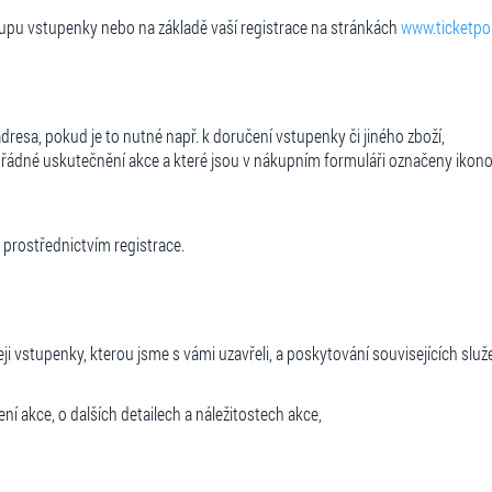
upu vstupenky nebo na základě vaší registrace na stránkách
www.ticketpor
. adresa, pokud je to nutné např. k doručení vstupenky či jiného zboží,
řádné uskutečnění akce a které jsou v nákupním formuláři označeny ikonou
 prostřednictvím registrace.
vstupenky, kterou jsme s vámi uzavřeli, a poskytování souvisejících služeb 
í akce, o dalších detailech a náležitostech akce,