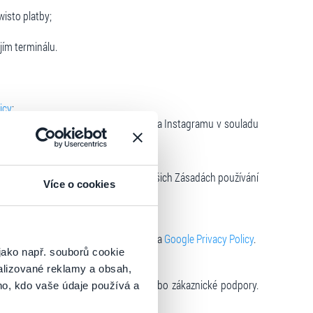
isto platby;
jím terminálu.
icy
;
personalizované reklamy na Facebooku a Instagramu v souladu
možnostech nastavení naleznete v našich Zásadách používání
Více o cookies
údajů v souladu
YouTube API Services
a
Google Privacy Policy
.
jako např. souborů cookie
alizované reklamy a obsah,
, daňového a právního poradenství nebo zákaznické podpory.
ho, kdo vaše údaje používá a
R.