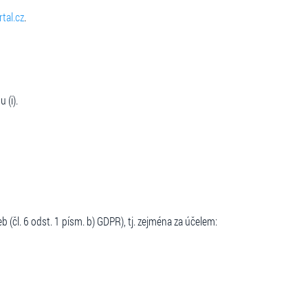
tal.cz
.
 (i).
(čl. 6 odst. 1 písm. b) GDPR), tj. zejména za účelem: