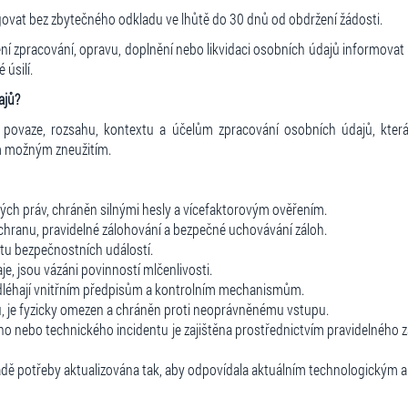
agovat bez zbytečného odkladu ve lhůtě do 30 dnů od obdržení žádosti.
í zpracování, opravu, doplnění nebo likvidaci osobních údajů informovat 
úsilí.
ajů?
cí povaze, rozsahu, kontextu a účelům zpracování osobních údajů, kt
ým možným zneužitím.
ých práv, chráněn silnými hesly a vícefaktorovým ověřením.
ochranu, pravidelné zálohování a bezpečné uchovávání záloh.
ytu bezpečnostních událostí.
je, jsou vázáni povinností mlčenlivosti.
dléhají vnitřním předpisům a kontrolním mechanismům.
ů, je fyzicky omezen a chráněn proti neoprávněnému vstupu.
ho nebo technického incidentu je zajištěna prostřednictvím pravidelného
ípadě potřeby aktualizována tak, aby odpovídala aktuálním technologickým