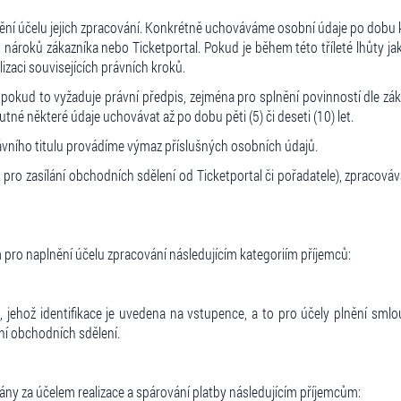
účelu jejich zpracování. Konkrétně uchováváme osobní údaje po dobu koná
nároků zákazníka nebo Ticketportal. Pokud je během této tříleté lhůty j
zaci souvisejících právních kroků.
 pokud to vyžaduje právní předpis, zejména pro splnění povinností dle zá
tné některé údaje uchovávat až po dobu pěti (5) či deseti (10) let.
rávního titulu provádíme výmaz příslušných osobních údajů.
pro zasílání obchodních sdělení od Ticketportal či pořadatele), zpracov
ro naplnění účelu zpracování následujícím kategoriím příjemců:
jehož identifikace je uvedena na vstupence, a to pro účely plnění smlou
ní obchodních sdělení.
ny za účelem realizace a spárování platby následujícím příjemcům: