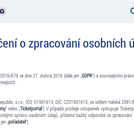
ení o zpracování osobních 
2016/679 ze dne 27. dubna 2016 (dále jen „
GDPR
“) a souvisejícími pr
sejících.
public, s.r.o., IČO: 01901613, DIČ: CZ01901613, se sídlem Italská 2581
my
“ nebo „
Ticketportal
“). V případě prodeje vstupenek vystupuje Ticketp
ávislými správci osobních údajů, přičemž každý odpovídá za zpracování 
jen „
pořadatel
“).