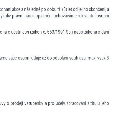
ní akce a následně po dobu tří (3) let od jejího skončení, a
akýkoliv právní nárok uplatněn, uchováváme relevantní osobní
kona o účetnictví (zákon č. 563/1991 Sb.) nebo zákona o dani
áváme vaše osobní údaje až do odvolání souhlasu, max. však 3
vy o prodeji vstupenky a pro účely zpracování z titulu jeho