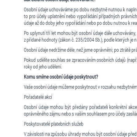
Osobní údaje uchováváme po dobu nezbytně nutnou k naplnění 
to pro účely uplatnění nebo vypořádání případných právních 
údaje až do doby jeho vypořádání nebo po dobu nutnou k reali
Po uplynutí tří let mohou být osobní údaje dále uchovávány,
z přidané hodnoty (zákon č. 235/2004 Sb.), podle kterých je nu
Osobní údaje nedržíme déle, než jsme oprávněni; po ztrátě p
Pokud udělíte souhlas se zpracováním osobních údajů (např. 
roky od jeho udělení.
Komu smíme osobní údaje poskytnout?
Vaše osobní údaje můžeme poskytnout v rozsahu nezbytném p
Pořadatelé akcí
Osobní údaje mohou být předány pořadateli konkrétní akce, 
oprávněného zájmu nebo s vaším souhlasem pro účely zasílá
Poskytovatelé platebních služeb
V závislosti na způsobu úhrady mohou být osobní údaje předá