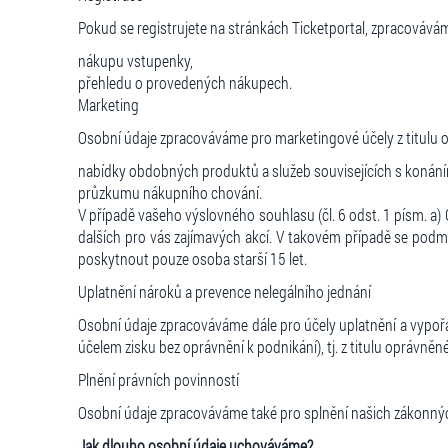
Pokud se registrujete na stránkách Ticketportal, zpracováváme
nákupu vstupenky,
přehledu o provedených nákupech.
Marketing
Osobní údaje zpracováváme pro marketingové účely z titulu opr
nabídky obdobných produktů a služeb souvisejících s konání
průzkumu nákupního chování.
V případě vašeho výslovného souhlasu (čl. 6 odst. 1 písm. a
dalších pro vás zajímavých akcí. V takovém případě se podm
poskytnout pouze osoba starší 15 let.
Uplatnění nároků a prevence nelegálního jednání
Osobní údaje zpracováváme dále pro účely uplatnění a vypořá
účelem zisku bez oprávnění k podnikání), tj. z titulu oprávněné
Plnění právních povinností
Osobní údaje zpracováváme také pro splnění našich zákonných p
Jak dlouho osobní údaje uchováváme?