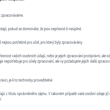
ás zpracováváme.
údajů, pokud se domníváte, že jsou nepřesné či neúplné.
nejsou potřebné pro účel, pro který byly zpracovávány.
snost vašich osobních údajů, nebo je jejich zpracování protiprávní, ale 
aje nepotřebuje pro účely zpracování, ale vy požadujete jejich další zpraco
vci, je-li to technicky proveditelné.
dajů z titulu oprávněného zájmu. V takovém případě vaše osobní údaje 
í.