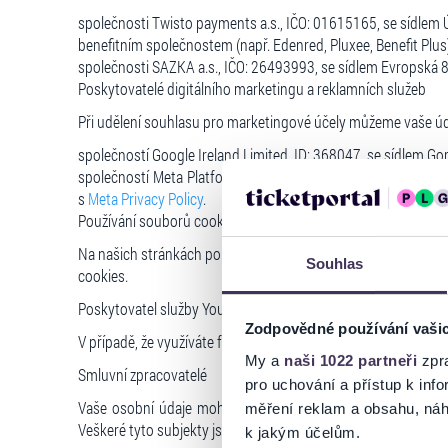
společnosti Twisto payments a.s., IČO: 01615165, se sídlem 
benefitním společnostem (např. Edenred, Pluxee, Benefit Plu
společnosti SAZKA a.s., IČO: 26493993, se sídlem Evropská 86
Poskytovatelé digitálního marketingu a reklamních služeb
Při udělení souhlasu pro marketingové účely můžeme vaše úda
společností Google Ireland Limited, ID: 368047, se sídlem Go
společností Meta Platforms Ireland Limited, ID: 462932, se
s
Meta Privacy Policy
.
Používání souborů cookies a obdobných technologií
Na našich stránkách používáme soubory cookies a obdobné t
Souhlas
cookies.
Poskytovatel služby YouTube API Services
Zodpovědné používání vaši
V případě, že využíváte funkce propojené se službou YouTube
My a
naši 1022 partneři
zpra
Smluvní zpracovatelé
pro uchování a přístup k in
Vaše osobní údaje mohou být dále zpřístupněny smluvním pa
měření reklam a obsahu, náh
Veškeré tyto subjekty jsou v postavení zpracovatelů osobníc
k jakým účelům.