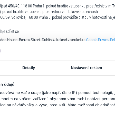
Újezd 450/40, 118 00 Praha 1, pokud hradíte vstupenku prostřednictvím Tw
s), pokud hradíte vstupenku prostřednictvím takové společnosti;
6/69, Vokovice, 160 00 Praha 6, pokud provádíte platbu v hotovosti na je
je sdílet se:
rdon House, Barrow Street, Dublin 4, Ireland v souladu s
Google Privacy Pol
 sídlem Merrion Road, Dublin 4, D04 X2K5, Ireland, D04 X2K5 pro účely 
echnologie. Podrobné informace o používaných cookies, jejich účelech a 
Detaily
Nastavení reklam
ch údajů
 (např. přehrávání videí na našem webu), dochází ke zpracování osobních 
cováváme vaše údaje (jako např. číslo IP) pomocí technologií, 
formacím na vašem zařízení, abychom vám mohli nabízet person
rtnerům, kteří nám poskytují služby, zejména v oblasti IT, účetnictví
led na návštěvníky a vývoj produktů. Máte možnosti ohledně to
h údajů a jsou vázáni smlouvou o zpracování osobních údajů dle čl. 28 GDP