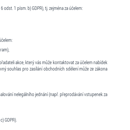
6 odst. 1 písm. b) GDPR), tj. zejména za účelem:
 účelem:
gram),
ořadateli akce, který vás může kontaktovat za účelem nabídek
ovný souhlas pro zasílání obchodních sdělení může ze zákona
alování nelegálního jednání (např. přeprodávání vstupenek za
 c) GDPR).