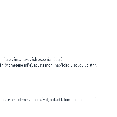
odmítáte výmaz takových osobních údajů.
vání (v omezené míře), abyste mohli například u soudu uplatnit
již nadále nebudeme zpracovávat, pokud k tomu nebudeme mít