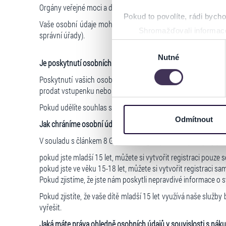
Orgány veřejné moci a další zákonem oprávněné subjekty
Pokud to povolíte, rádi bych
Vaše osobní údaje mohou být poskytnuty také orgánům veřejn
Shromažďovali informace
správní úřady).
Identifikovali vaše zaříz
Výběr
Zjistěte více o tom, jak zpr
Nutné
souhlasu
Je poskytnutí osobních údajů dobrovolné?
můžete kdykoliv změnit nebo 
Poskytnutí vašich osobních údajů je zcela dobrovolné a j
prodat vstupenku nebo vytvořit registraci.
Na těchto stránkách využívám
informace o vašem zařízení 
Pokud udělíte souhlas se zpracováním osobních údajů (např. p
osobní údaje. Získané infor
Odmítnout
Jak chráníme osobní údaje dětí?
Tyto informace můžeme také s
V souladu s článkem 8 GDPR a českými právními předpisy platí
zkombinovat s dalšími informa
Jaké typy cookies používáme,
pokud jste mladší 15 let, můžete si vytvořit registraci pou
můžete kdykoliv změnit v záp
pokud jste ve věku 15-18 let, můžete si vytvořit registraci
Pokud zjistíme, že jste nám poskytli nepravdivé informace o
Pokud zjistíte, že vaše dítě mladší 15 let využívá naše slu
vyřešit.
Jaká máte práva ohledně osobních údajů v souvislosti s ná