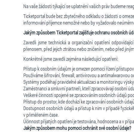
Na vaše žádosti týkající se uplatnění vašich práv budeme re
Ticketportal bude bez zbytečného odkladu o žádosti o omezen
informování příjemce nemožné nebo by vyžadovalo neúměrné 
Jakým způsobem Ticketportal zajišťuje ochranu osobních úd
Zavedli jsme technická a organizační opatření odpovídají
přenosem, před jejich ztrátou nebo zničením, nebo před jin
Konkrétně jsme zavedli zejména následující opatření:
Přístup k osobním údajům je omezen pomocí řízení přístupov
Používáme šifrování, firewall, antivirovou a antimalwarovou 
Systémy podléhají pravidelné aktualizaci a monitoringu výsk
Zaměstnanci a smluvní partneři, kteří zpracovávají osobní úda
Veškeré činnosti spojené se zpracováním osobních údajů po
Přístup do prostor, kde dochází ke zpracování osobních údaj
Dostupnost osobních údajů a přístup k nim v případě fyzické
v přiměřeném čase.
Účinnost přijatých opatření je testována, hodnocena a v př
Jakým způsobem mohu pomoci ochránit své osobní údaje?