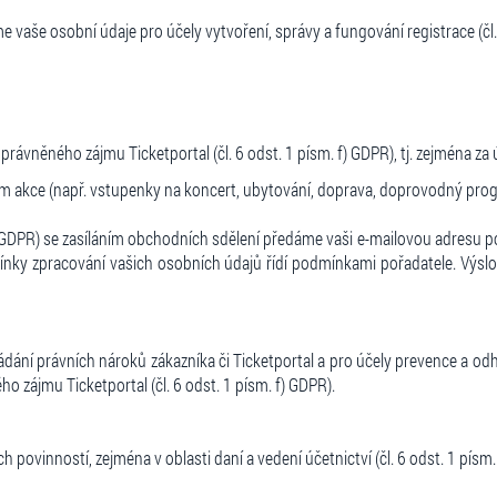
 vaše osobní údaje pro účely vytvoření, správy a fungování registrace (čl. 
ávněného zájmu Ticketportal (čl. 6 odst. 1 písm. f) GDPR), tj. zejména za
m akce (např. vstupenky na koncert, ubytování, doprava, doprovodný pro
) GDPR) se zasíláním obchodních sdělení předáme vaši e-mailovou adresu p
ínky zpracování vašich osobních údajů řídí podmínkami pořadatele. Výsl
dání právních nároků zákazníka či Ticketportal a pro účely prevence a odh
ho zájmu Ticketportal (čl. 6 odst. 1 písm. f) GDPR).
ovinností, zejména v oblasti daní a vedení účetnictví (čl. 6 odst. 1 písm.