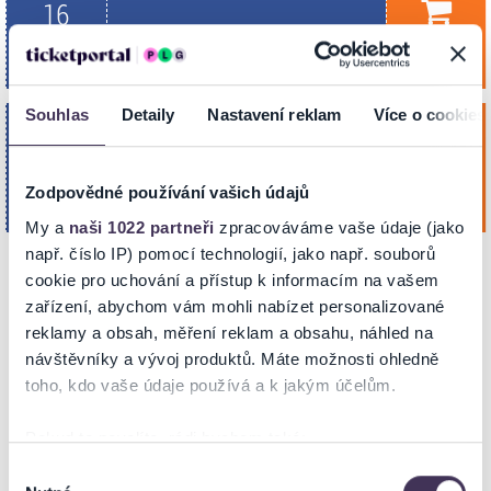
16
Koupit
Reduta Divad. sál
Zář. 2026
BRNO
19:00
Souhlas
Detaily
Nastavení reklam
Více o cookies
Obraz
sobota
28
Koupit
Reduta Divad. sál
Lis. 2026
Zodpovědné používání vašich údajů
BRNO
19:00
My a
naši 1022 partneři
zpracováváme vaše údaje (jako
např. číslo IP) pomocí technologií, jako např. souborů
cookie pro uchování a přístup k informacím na vašem
zařízení, abychom vám mohli nabízet personalizované
NA MAPĚ
reklamy a obsah, měření reklam a obsahu, náhled na
návštěvníky a vývoj produktů. Máte možnosti ohledně
toho, kdo vaše údaje používá a k jakým účelům.
Pokud to povolíte, rádi bychom také:
Shromažďovali informace o vaší geografické poloze,
Výběr
ZOBRAZIT MAPU