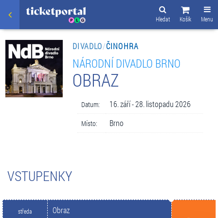
Hledat
Košík
Menu
DIVADLO
/
ČINOHRA
NÁRODNÍ DIVADLO BRNO
OBRAZ
16. září - 28. listopadu 2026
Datum:
Brno
Místo:
VSTUPENKY
Obraz
středa