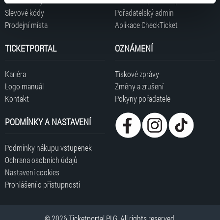
Časté dotazy
Informace pro nové pořadatele
typy cookies používáme, naleznete níže. Možnosti
Slevové kódy
Pořadatelský admin
zpracování upravíte zaškrtnutím příslušné varianty. Svoji
Prodejní místa
Aplikace CheckTicket
volbu můžete kdykoliv změnit v zápatí stránky v záložce
„Cookies a jejich nastavení“.
TICKETPORTAL
OZNÁMENÍ
Kariéra
Tiskové zprávy
Logo manuál
Změny a zrušení
Kontakt
Pokyny pořadatele
PODMÍNKY A NASTAVENÍ
Podmínky nákupu vstupenek
Ochrana osobních údajů
Nastavení cookies
Prohlášení o přístupnosti
© 2026 Ticketportal PLG. All rights reserved.