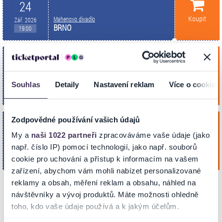
24
Koupit
Mahenovo divadlo
Zář. 2026
BRNO
19:00
Ze života hmyzu
sobota
10
Koupit
Mahenovo divadlo
Souhlas
Detaily
Nastavení reklam
Více o cookies
Říj. 2026
BRNO
19:00
Zodpovědné používání vašich údajů
Ze života hmyzu
pátek
27
My a
naši 1022 partneři
zpracováváme vaše údaje (jako
např. číslo IP) pomocí technologií, jako např. souborů
Koupit
Mahenovo divadlo
Lis. 2026
BRNO
19:00
cookie pro uchování a přístup k informacím na vašem
zařízení, abychom vám mohli nabízet personalizované
reklamy a obsah, měření reklam a obsahu, náhled na
návštěvníky a vývoj produktů. Máte možnosti ohledně
NA MAPĚ
toho, kdo vaše údaje používá a k jakým účelům.