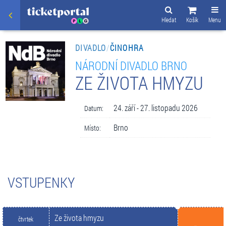
Hledat
Košík
Menu
DIVADLO
/
ČINOHRA
NÁRODNÍ DIVADLO BRNO
ZE ŽIVOTA HMYZU
24. září - 27. listopadu 2026
Datum:
Brno
Místo:
VSTUPENKY
Ze života hmyzu
čtvrtek