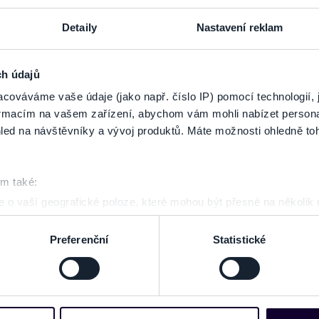
unie.
Detaily
Nastavení reklam
ch údajů
cováváme vaše údaje (jako např. číslo IP) pomocí technologií, 
formacím na vašem zařízení, abychom vám mohli nabízet person
led na návštěvníky a vývoj produktů. Máte možnosti ohledně to
om také:
 o vaší geografické poloze, které mohou být přesné na několik
ení pomocí aktivního skenování pro konkrétní charakteristiky (oti
acováváme vaše osobní údaje, a nastavte si předvolby v
části s
Preferenční
Statistické
odvolat v části Prohlášení o souborech cookie.
e soubory cookies a další obdobné technologie (dále jen „cooki
nebo vaší aktivitě na našich webových stránkách. Tyto informa