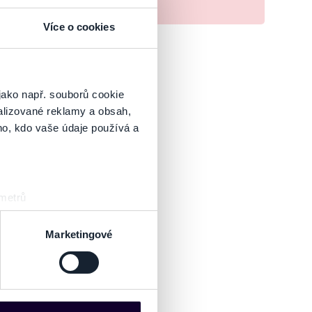
Více o cookies
jako např. souborů cookie
alizované reklamy a obsah,
ho, kdo vaše údaje používá a
 metrů
sk prstu)
 podrobnostmi
. Svůj souhlas
Marketingové
es“), které mohou sbírat
ce mohou představovat