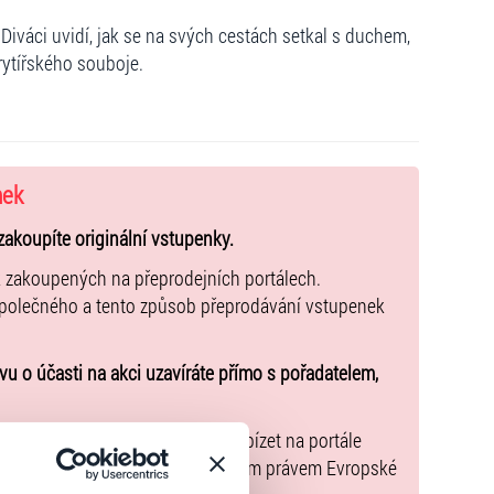
 Diváci uvidí, jak se na svých cestách setkal s duchem,
rytířského souboje.
nek
zakoupíte originální vstupenky.
k zakoupených na přeprodejních portálech.
společného a tento způsob přeprodávání vstupenek
u o účasti na akci uzavíráte přímo s pořadatelem,
nařízení EU 2022/2065 zavázal nabízet na portále
y, jež jsou v souladu s použitelným právem Evropské