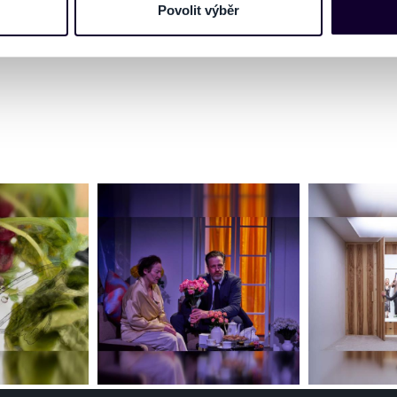
mace používáme např. k analýze návštěvnosti webu nebo k perso
Povolit výběr
dílet se svými partnery pro sociální média, inzerci a analýzy. 
cemi, které jste jim poskytli nebo které získali v důsledku toho,
 naleznete níže. Možnosti zpracování upravíte zaškrtnutím přís
atí stránky v záložce „Cookies a jejich nastavení“.