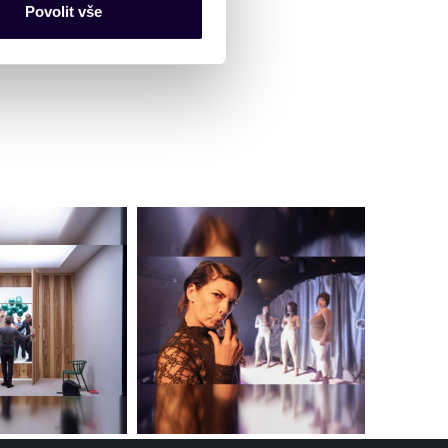
nalizaci obsahu a reklam.
Povolit vše
Partneři tyto údaje mohou
 že používáte jejich služby.
lušné varianty. Svoji volbu