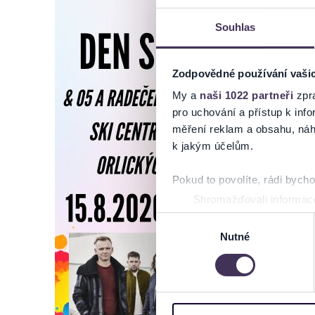
Souhlas
Zodpovědné používání vaši
My a
naši 1022 partneři
zpra
pro uchování a přístup k in
měření reklam a obsahu, náh
k jakým účelům.
Pokud to povolíte, rádi bych
Shromažďovali informace
Identifikovali vaše zaříz
Výběr
Zjistěte více o tom, jak zpr
Nutné
souhlasu
můžete kdykoliv změnit nebo 
Na těchto stránkách využívám
informace o vašem zařízení 