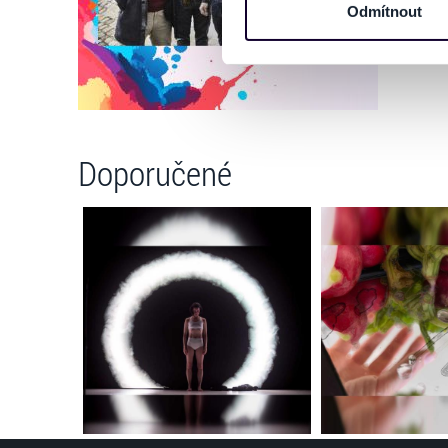
osobní údaje. Získané infor
Odmítnout
Tyto informace můžeme také s
zkombinovat s dalšími informa
Jaké typy cookies používáme,
můžete kdykoliv změnit v záp
Doporučené