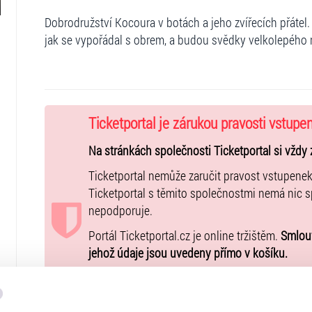
Dobrodružství Kocoura v botách a jeho zvířecích přátel.
jak se vypořádal s obrem, a budou svědky velkolepého 
Ticketportal je zárukou pravosti vstupe
Na stránkách společnosti Ticketportal si vždy 
Ticketportal nemůže zaručit pravost vstupene
Ticketportal s těmito společnostmi nemá nic 
nepodporuje.
Portál Ticketportal.cz je online tržištěm.
Smlouv
jehož údaje jsou uvedeny přímo v košíku.
Pořadatel se ve smyslu čl. 30 odst. 1 písm. e) 
www.ticketportal.cz pouze výrobky nebo služb