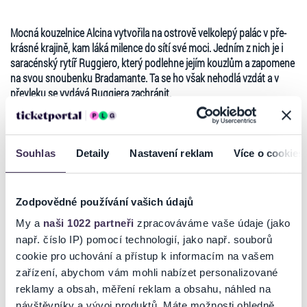
Mocná kouzelnice Alcina vytvořila na ostrově velkolepý palác v pře­
krásné krajině, kam láká milence do sítí své moci. Jedním z nich je i
saracénský rytíř Ruggiero, který podlehne jejím kouzlům a zapomene
na svou snoubenku Bradamante. Ta se ho však nehodlá vzdát a v
pře­vleku se vydává Ruggiera zachránit.
Největším kouzlem Händelovy opery je však jeho hudba a
Alcina
v
sobě skrývá jedny z nejkrásnější hudebních čísel napsaných pro
lidský hlas, protože málokterý autor dokázal projevit ve svých dílech
Souhlas
Detaily
Nastavení reklam
Více o cookies
tak výjimečnou melodickou invenci, schopnost dramatického cítění,
a především hluboké porozumění pro to, co se skrývá v hlubinách
lidských duší. Po úspěšném nastudování Purcellova
Dido a
Zodpovědné používání vašich údajů
Aeneas
se do brněnské opery vrátil dirigent Václav Luks a tentokrát
si vzal s sebou celý orchestr Collegium 1704, který dnes patří k
My a
naši 1022 partneři
zpracováváme vaše údaje (jako
Číst více
nejlepším ansámblů na poli historicky poučené interpretace. Diváci
např. číslo IP) pomocí technologií, jako např. souborů
se tak mohou těšit nejen na skvělé pěvecké výkony, ale i na hudbu v
cookie pro uchování a přístup k informacím na vašem
provedení na barokní nástroje. Partnerem inscenace je nejen Colle­
zařízení, abychom vám mohli nabízet personalizované
gium 1704, ale i francouzská divadla v Caen a Versailles.
Ticketportal je zárukou pravosti vstupenek
reklamy a obsah, měření reklam a obsahu, náhled na
Alcina byla Divadelními novinami zvolena INSCENACÍ ROKU 2022.
návštěvníky a vývoj produktů. Máte možnosti ohledně