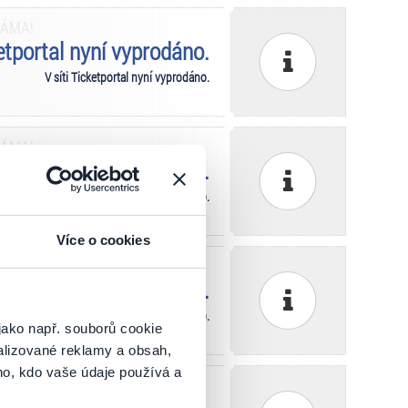
MÁMA!
ketportal nyní vyprodáno.
V síti Ticketportal nyní vyprodáno.
MÁMA!
ketportal nyní vyprodáno.
V síti Ticketportal nyní vyprodáno.
Více o cookies
MÁMA!
ketportal nyní vyprodáno.
 nevyzvednutých rezervací zpět do prodeje).
jako např. souborů cookie
alizované reklamy a obsah,
ho, kdo vaše údaje používá a
MÁMA!