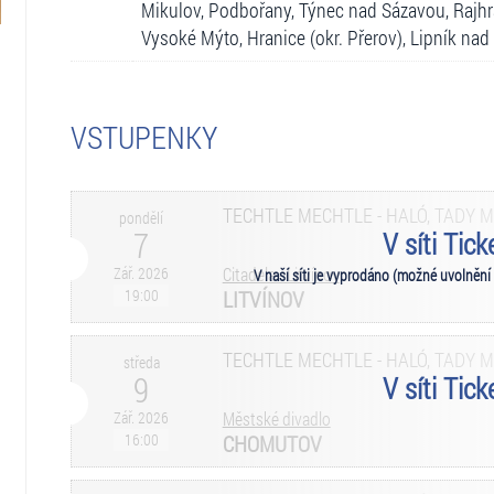
Mikulov, Podbořany, Týnec nad Sázavou, Rajhra
Vysoké Mýto, Hranice (okr. Přerov), Lipník na
VSTUPENKY
TECHTLE MECHTLE - HALÓ, TADY 
pondělí
7
V síti Tic
Zář. 2026
Citadela - Litvínov
V naší síti je vyprodáno (možné uvolnění
19:00
LITVÍNOV
TECHTLE MECHTLE - HALÓ, TADY 
středa
9
V síti Tic
Zář. 2026
Městské divadlo
16:00
CHOMUTOV