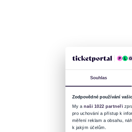
Souhlas
Zodpovědné používání vaši
My a
naši 1022 partneři
zpra
pro uchování a přístup k in
měření reklam a obsahu, náh
k jakým účelům.