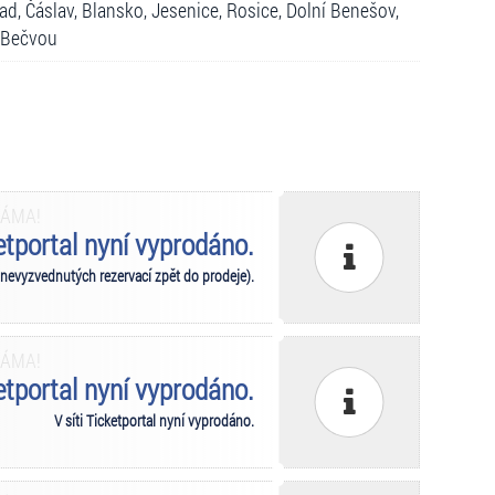
d, Čáslav, Blansko, Jesenice, Rosice, Dolní Benešov,
d Bečvou
MÁMA!
ketportal nyní vyprodáno.
 nevyzvednutých rezervací zpět do prodeje).
MÁMA!
ketportal nyní vyprodáno.
V síti Ticketportal nyní vyprodáno.