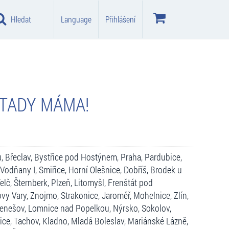
Hledat
Language
Přihlášení
 TADY MÁMA!
, Břeclav, Bystřice pod Hostýnem, Praha, Pardubice,
 Vodňany I, Smiřice, Horní Olešnice, Dobříš, Brodek u
elč, Šternberk, Plzeň, Litomyšl, Frenštát pod
y Vary, Znojmo, Strakonice, Jaroměř, Mohelnice, Zlín,
enešov, Lomnice nad Popelkou, Nýrsko, Sokolov,
ce, Tachov, Kladno, Mladá Boleslav, Mariánské Lázně,