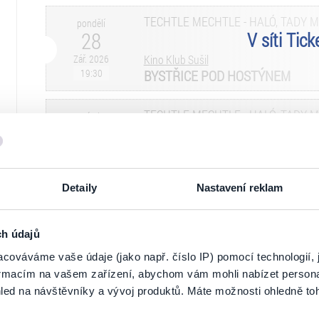
TECHTLE MECHTLE - HALÓ, TADY 
pondělí
28
V síti Tic
Zář. 2026
Kino Klub Sušil
19:30
BYSTŘICE POD HOSTÝNEM
TECHTLE MECHTLE - HALÓ, TADY 
pátek
2
V síti Tic
Říj. 2026
KULTURNÍ DŮM KRAKOV
20:00
PRAHA
Detaily
Nastavení reklam
TECHTLE MECHTLE - HALÓ, TADY 
středa
7
V síti Tic
ch údajů
Říj. 2026
KD Hronovická
V naší síti je vyprodáno (možné uvolnění
cováváme vaše údaje (jako např. číslo IP) pomocí technologií, 
16:30
PARDUBICE
formacím na vašem zařízení, abychom vám mohli nabízet person
led na návštěvníky a vývoj produktů. Máte možnosti ohledně to
TECHTLE MECHTLE - HALÓ, TADY 
středa