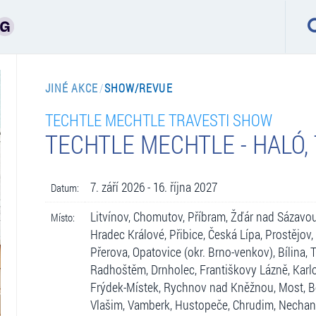
JINÉ AKCE
/
SHOW/REVUE
TECHTLE MECHTLE TRAVESTI SHOW
TECHTLE MECHTLE - HALÓ,
7. září 2026 - 16. října 2027
Datum:
Litvínov, Chomutov, Příbram, Žďár nad Sázavou
Místo:
Hradec Králové, Přibice, Česká Lípa, Prostějov,
Přerova, Opatovice (okr. Brno-venkov), Bílina, T
Radhoštěm, Drnholec, Františkovy Lázně, Karlov
Frýdek-Místek, Rychnov nad Kněžnou, Most, B
Vlašim, Vamberk, Hustopeče, Chrudim, Nechani