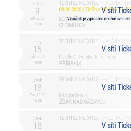
TECHTLE MECHTLE - HALÓ, TADY 
středa
9
V síti Tic
09.09.2026 / ZMĚNA HODINY ZAČÁT
Zář. 2026
Městské divadlo
V naší síti je vyprodáno (možné uvolnění
19:30
CHOMUTOV
TECHTLE MECHTLE - HALÓ, TADY 
úterý
15
V síti Tic
Zář. 2026
Divadlo A. Dvořáka - Estrádní sál
19:00
PŘÍBRAM
TECHTLE MECHTLE - HALÓ, TADY 
pátek
18
V síti Tic
Zář. 2026
Městské divadlo
16:30
ŽĎÁR NAD SÁZAVOU
TECHTLE MECHTLE - HALÓ, TADY 
pátek
18
V síti Tic