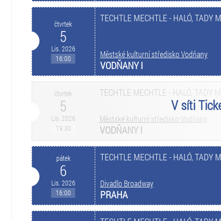
TECHTLE MECHTLE - HALÓ, TADY 
čtvrtek
5
Lis. 2026
Městské kulturní středisko Vodňany
16:00
VODŇANY I
TECHTLE MECHTLE - HALÓ, TADY 
čtvrtek
5
V síti Tic
Lis. 2026
Městské kulturní středisko Vodňany
19:30
VODŇANY I
TECHTLE MECHTLE - HALÓ, TADY 
pátek
6
Lis. 2026
Divadlo Broadway
16:00
PRAHA