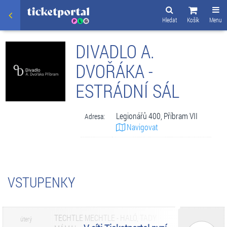
Hledat
Košík
Menu
DIVADLO A.
DVOŘÁKA -
ESTRÁDNÍ SÁL
Legionářů 400, Příbram VII
Adresa:
Navigovat
VSTUPENKY
TECHTLE MECHTLE - HALÓ, TADY
úterý