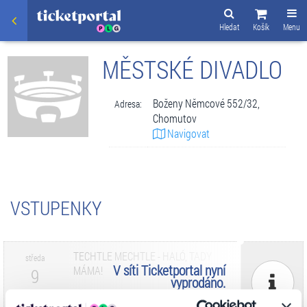
Hledat
Košík
Menu
MĚSTSKÉ DIVADLO
Boženy Němcové 552/32,
Adresa:
Chomutov
Navigovat
VSTUPENKY
TECHTLE MECHTLE - HALÓ, TADY
středa
V síti Ticketportal nyní
MÁMA!
9
vyprodáno.
Městské divadlo
Zář. 2026
V síti Ticketportal nyní vyprodáno.
CHOMUTOV
16:00