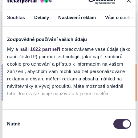
TECHTLE MECHTLE - HALÓ, TADY
Souhlas
Detaily
Nastavení reklam
Více o cookies
MÁMA!
středa
V síti Ticketportal nyní
9
vyprodáno.
09.09.2026 / ZMĚNA HODINY
V naší síti je vyprodáno (možné uvolnění
Zodpovědné používání vašich údajů
ZAČÁTKU, NOVĚ: 19:30
Zář. 2026
nevyzvednutých rezervací zpět do prodeje).
19:30
Městské divadlo
My a
naši 1022 partneři
zpracováváme vaše údaje (jako
CHOMUTOV
např. číslo IP) pomocí technologií, jako např. souborů
cookie pro uchování a přístup k informacím na vašem
Sirény na cestách (Pogodová -
zařízení, abychom vám mohli nabízet personalizované
čtvrtek
Asterová - Finková)
8
reklamy a obsah, měření reklam a obsahu, náhled na
návštěvníky a vývoj produktů. Máte možnosti ohledně
Koupit
Městské divadlo
Říj. 2026
CHOMUTOV
toho, kdo vaše údaje používá a k jakým účelům.
19:00
Pokud to povolíte, rádi bychom také:
Shromažďovali informace o vaší geografické poloze,
Výběr
NA MAPĚ
Nutné
které mohou být přesné na několik metrů
souhlasu
Identifikovali vaše zařízení pomocí aktivního