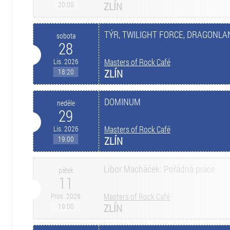
20:00
ZLÍN
TÝR, TWILIGHT FORCE, DRAGONLA
sobota
28
Lis. 2026
Masters of Rock Café
18:20
ZLÍN
DOMINUM
neděle
29
Lis. 2026
Masters of Rock Café
19:00
ZLÍN
Libor Macháček: Pořádná práce
pátek
11
Pros. 2026
Masters of Rock Café
19:00
ZLÍN