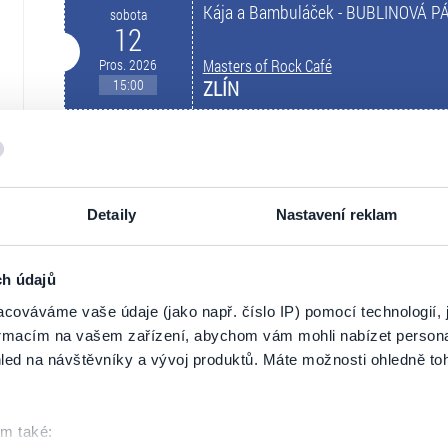
Kája a Bambuláček - BUBLINOVÁ P
sobota
12
Pros. 2026
Masters of Rock Café
15:00
ZLÍN
XIII. století + host
sobota
13
Ún. 2027
Masters of Rock Café
Detaily
Nastavení reklam
20:00
ZLÍN
CHARLOTTE WESSELS and THE OB
neděle
ch údajů
14
cováváme vaše údaje (jako např. číslo IP) pomocí technologií, 
Ún. 2027
Masters of Rock Café
formacím na vašem zařízení, abychom vám mohli nabízet person
20:00
ZLÍN
led na návštěvníky a vývoj produktů. Máte možnosti ohledně to
TECHTLE MECHTLE - HALÓ, TADY 
pátek
16
om také: