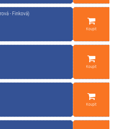
rová - Finková)
Koupit
Koupit
Koupit