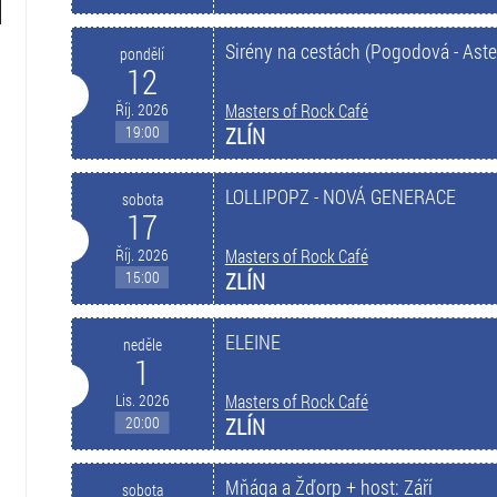
Sirény na cestách (Pogodová - Aste
pondělí
12
Říj. 2026
Masters of Rock Café
19:00
ZLÍN
LOLLIPOPZ - NOVÁ GENERACE
sobota
17
Říj. 2026
Masters of Rock Café
15:00
ZLÍN
ELEINE
neděle
1
Lis. 2026
Masters of Rock Café
20:00
ZLÍN
Mňága a Žďorp + host: Září
sobota