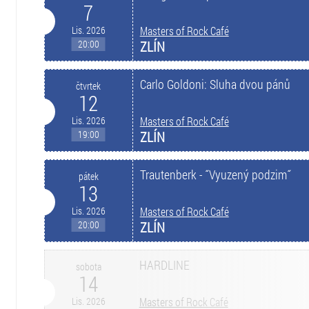
7
Lis. 2026
Masters of Rock Café
20:00
ZLÍN
Carlo Goldoni: Sluha dvou pánů
čtvrtek
12
Lis. 2026
Masters of Rock Café
19:00
ZLÍN
Trautenberk - ˝Vyuzený podzim˝
pátek
13
Lis. 2026
Masters of Rock Café
20:00
ZLÍN
HARDLINE
sobota
14
Lis. 2026
Masters of Rock Café