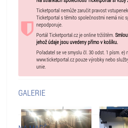
Na stránkách společnosti Ticketportal si vždy 
Ticketportal nemůže zaručit pravost vstupene
Ticketportal s těmito společnostmi nemá nic 
nepodporuje.
Portál Ticketportal.cz je online tržištěm.
Smlouv
jehož údaje jsou uvedeny přímo v košíku.
Pořadatel se ve smyslu čl. 30 odst. 1 písm. e) 
www.ticketportal.cz pouze výrobky nebo služb
unie.
GALERIE