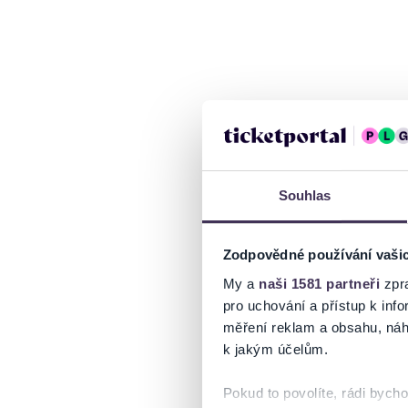
Souhlas
Zodpovědné používání vaši
My a
naši 1581 partneři
zpra
pro uchování a přístup k in
měření reklam a obsahu, náh
k jakým účelům.
Pokud to povolíte, rádi bych