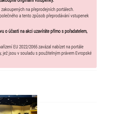
zakoupíte originální vstupenky.
k zakoupených na přeprodejních portálech.
společného a tento způsob přeprodávání vstupenek
u o účasti na akci uzavíráte přímo s pořadatelem,
nařízení EU 2022/2065 zavázal nabízet na portále
y, jež jsou v souladu s použitelným právem Evropské