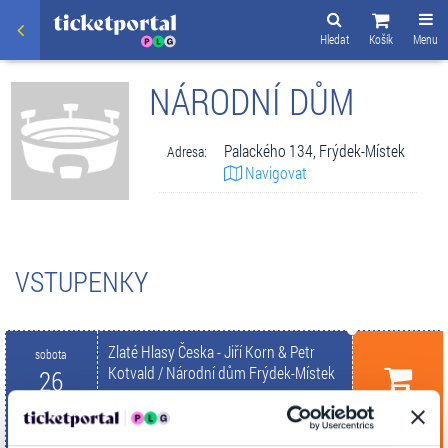
Hledat
Košík
Menu
NÁRODNÍ DŮM
Palackého 134, Frýdek-Místek
Adresa:
Navigovat
VSTUPENKY
Zlaté Hlasy Česka - Jiří Korn & Petr
sobota
Kotvald / Národní dům Frýdek-Místek
26
Koupit
Národní dům
Zář. 2026
FRÝDEK-MÍSTEK
17:30