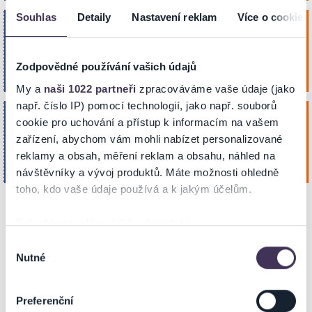
Souhlas
Detaily
Nastavení reklam
Více o cookies
TECHTLE MECHTLE - HALÓ, TADY
sobota
MÁMA!
17
Koupit
Národní dům
Dub. 2027
Zodpovědné používání vašich údajů
FRÝDEK-MÍSTEK
15:30
My a
naši 1022 partneři
zpracováváme vaše údaje (jako
např. číslo IP) pomocí technologií, jako např. souborů
TECHTLE MECHTLE - HALÓ, TADY
sobota
cookie pro uchování a přístup k informacím na vašem
MÁMA!
17
zařízení, abychom vám mohli nabízet personalizované
Koupit
Národní dům
Dub. 2027
reklamy a obsah, měření reklam a obsahu, náhled na
FRÝDEK-MÍSTEK
19:00
návštěvníky a vývoj produktů. Máte možnosti ohledně
toho, kdo vaše údaje používá a k jakým účelům.
Pokud to povolíte, rádi bychom také:
NA MAPĚ
Shromažďovali informace o vaší geografické poloze,
Výběr
Nutné
které mohou být přesné na několik metrů
souhlasu
Identifikovali vaše zařízení pomocí aktivního
skenování pro konkrétní charakteristiky (otisk prstu)
Preferenční
Zjistěte více o tom, jak zpracováváme vaše osobní