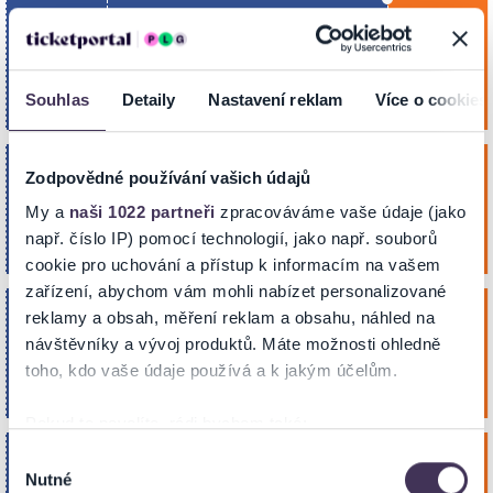
TECHTLE MECHTLE - HALÓ, TADY
úterý
MÁMA!
9
Koupit
Dům kultury
Bře. 2027
Souhlas
Detaily
Nastavení reklam
Více o cookies
FRENŠTÁT POD RADHOŠTĚM
19:00
TECHTLE MECHTLE - HALÓ, TADY
čtvrtek
Zodpovědné používání vašich údajů
MÁMA!
18
My a
naši 1022 partneři
zpracováváme vaše údaje (jako
Koupit
Kulturní dům
Bře. 2027
např. číslo IP) pomocí technologií, jako např. souborů
DRNHOLEC
19:00
cookie pro uchování a přístup k informacím na vašem
zařízení, abychom vám mohli nabízet personalizované
TECHTLE MECHTLE - HALÓ, TADY
úterý
reklamy a obsah, měření reklam a obsahu, náhled na
MÁMA!
23
návštěvníky a vývoj produktů. Máte možnosti ohledně
Koupit
toho, kdo vaše údaje používá a k jakým účelům.
Divadlo Boženy Němcové
Bře. 2027
FRANTIŠKOVY LÁZNĚ
19:00
Pokud to povolíte, rádi bychom také:
TECHTLE MECHTLE - HALÓ, TADY
Shromažďovali informace o vaší geografické poloze,
Výběr
středa
MÁMA!
24
Nutné
které mohou být přesné na několik metrů
souhlasu