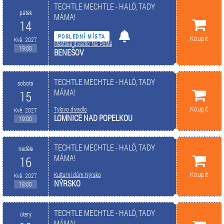
TECHTLE MECHTLE - HALÓ, TADY
pátek
MÁMA!
14
POSLEDNÍ MÍSTA
Koupit
Kvě. 2027
Městské divadlo Na Poště
19:00
BENEŠOV
TECHTLE MECHTLE - HALÓ, TADY
sobota
MÁMA!
15
Koupit
Tylovo divadlo
Kvě. 2027
LOMNICE NAD POPELKOU
19:00
TECHTLE MECHTLE - HALÓ, TADY
neděle
MÁMA!
16
Koupit
Kulturní dům Nýrsko
Kvě. 2027
NÝRSKO
18:00
TECHTLE MECHTLE - HALÓ, TADY
úterý
MÁMA!