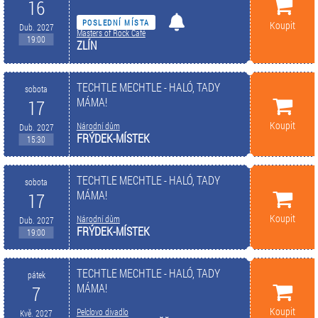
16
POSLEDNÍ MÍSTA
Koupit
Dub. 2027
Masters of Rock Café
19:00
ZLÍN
TECHTLE MECHTLE - HALÓ, TADY
sobota
MÁMA!
17
Koupit
Národní dům
Dub. 2027
FRÝDEK-MÍSTEK
15:30
TECHTLE MECHTLE - HALÓ, TADY
sobota
MÁMA!
17
Koupit
Národní dům
Dub. 2027
FRÝDEK-MÍSTEK
19:00
TECHTLE MECHTLE - HALÓ, TADY
pátek
MÁMA!
7
Koupit
Pelclovo divadlo
Kvě. 2027