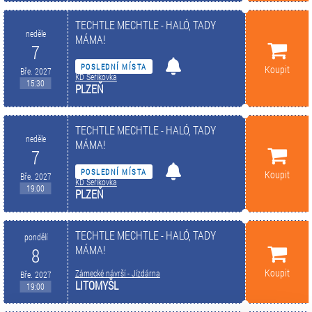
TECHTLE MECHTLE - HALÓ, TADY
neděle
MÁMA!
7
POSLEDNÍ MÍSTA
Koupit
Bře. 2027
KD Šeříkovka
15:30
PLZEŇ
TECHTLE MECHTLE - HALÓ, TADY
neděle
MÁMA!
7
POSLEDNÍ MÍSTA
Koupit
Bře. 2027
KD Šeříkovka
19:00
PLZEŇ
TECHTLE MECHTLE - HALÓ, TADY
pondělí
MÁMA!
8
Koupit
Zámecké návrší - Jízdárna
Bře. 2027
LITOMYŠL
19:00