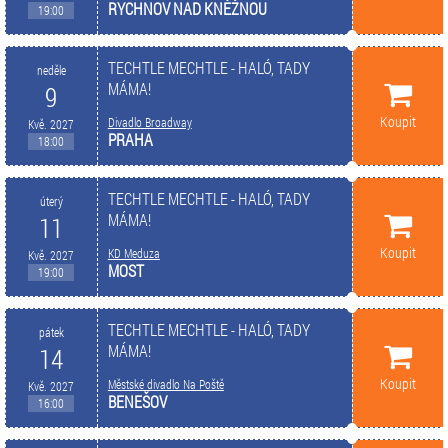
RYCHNOV NAD KNĚŽNOU
19:00
TECHTLE MECHTLE - HALÓ, TADY
neděle
MÁMA!
9
Koupit
Divadlo Broadway
Kvě. 2027
PRAHA
18:00
TECHTLE MECHTLE - HALÓ, TADY
úterý
MÁMA!
11
Koupit
KD Meduza
Kvě. 2027
MOST
19:00
TECHTLE MECHTLE - HALÓ, TADY
pátek
MÁMA!
14
Koupit
Městské divadlo Na Poště
Kvě. 2027
BENEŠOV
16:00