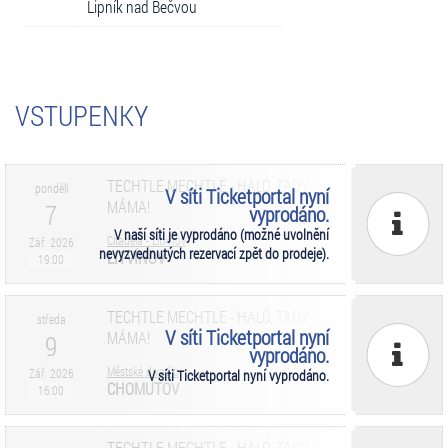
Lipník nad Bečvou
VSTUPENKY
TECHTLE MECHTLE - HALÓ, TADY
pondělí
V síti Ticketportal nyní
MÁMA!
7
vyprodáno.
V naší síti je vyprodáno (možné uvolnění
Citadela - Litvínov
Zář. 2026
nevyzvednutých rezervací zpět do prodeje).
LITVÍNOV
19:00
TECHTLE MECHTLE - HALÓ, TADY
středa
V síti Ticketportal nyní
MÁMA!
9
vyprodáno.
Městské divadlo
Zář. 2026
V síti Ticketportal nyní vyprodáno.
CHOMUTOV
16:00
TECHTLE MECHTLE - HALÓ, TADY