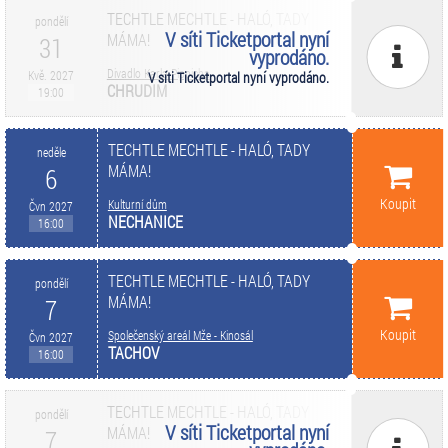
TECHTLE MECHTLE - HALÓ, TADY
pondělí
V síti Ticketportal nyní
MÁMA!
31
vyprodáno.
Divadlo Karla Pippicha
Kvě. 2027
V síti Ticketportal nyní vyprodáno.
CHRUDIM
19:00
TECHTLE MECHTLE - HALÓ, TADY
neděle
MÁMA!
6
Koupit
Kulturní dům
Čvn 2027
NECHANICE
16:00
TECHTLE MECHTLE - HALÓ, TADY
pondělí
MÁMA!
7
Koupit
Společenský areál Mže - Kinosál
Čvn 2027
TACHOV
16:00
TECHTLE MECHTLE - HALÓ, TADY
pondělí
V síti Ticketportal nyní
MÁMA!
7