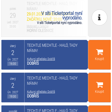
TECHTLE MECHTLE - HALÓ, TADY
MÁMA!
pátek
V síti Ticketportal nyní
29
29.01.2027 / ZMĚNA HODINY
vyprodáno.
ZAČÁTKU, NOVĚ: 20:00
Led. 2027
V síti Ticketportal nyní vyprodáno.
Motorest v Zatáčce
20:00
HORNÍ OLEŠNICE
TECHTLE MECHTLE - HALÓ, TADY
úterý
MÁMA!
2
Koupit
Kulturní středisko Dobříš
Ún. 2027
DOBŘÍŠ
16:00
TECHTLE MECHTLE - HALÓ, TADY
úterý
MÁMA!
2
Koupit
Kulturní středisko Dobříš
Ún. 2027
DOBŘÍŠ
19:30
TECHTLE MECHTLE - HALÓ, TADY
pondělí