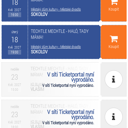
18
Koupit
Městský dům kultury - Městské divadlo
Kvě. 2027
SOKOLOV
16:00
TECHTLE MECHTLE - HALÓ, TADY
úterý
MÁMA!
18
Koupit
Městský dům kultury - Městské divadlo
Kvě. 2027
SOKOLOV
19:00
TECHTLE MECHTLE - HALÓ, TADY
neděle
V síti Ticketportal nyní
MÁMA!
23
vyprodáno.
KD BLANÍK
Kvě. 2027
V síti Ticketportal nyní vyprodáno.
VLAŠIM
15:00
TECHTLE MECHTLE - HALÓ, TADY
neděle
V síti Ticketportal nyní
MÁMA!
23
vyprodáno.
KD BLANÍK
Kvě. 2027
V síti Ticketportal nyní vyprodáno.
VLAŠIM
18:00