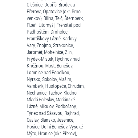
Olešnice, Dobříš, Brodek u
Přerova, Opatovice (okr. Brno-
venkov), Bílina, Telč, Šternberk,
Plzeň, Litomyšl, Frenštát pod
Radhoštěm, Drnholec,
Františkovy Lázně, Karlovy
Vary, Znojmo, Strakonice,
Jaroměř, Mohelnice, Zlín,
Frýdek-Místek, Rychnov nad
Kněžnou, Most, Benešov,
Lomnice nad Popelkou,
Nýrsko, Sokolov, Vlašim,
Vamberk, Hustopeče, Chrudim,
Nechanice, Tachov, Kladno,
Mladá Boleslav, Mariánské
Lázně, Mikulov, Podbořany,
Týnec nad Sázavou, Rajhrad,
Čáslav, Blansko, Jesenice,
Rosice, Dolní Benešov, Vysoké
Mýto, Hranice (okr. Přerov),