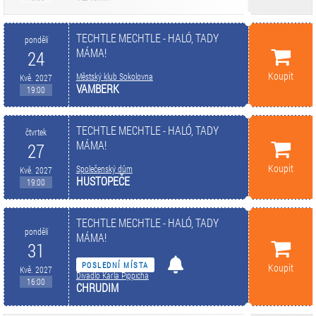
TECHTLE MECHTLE - HALÓ, TADY
pondělí
MÁMA!
24
Koupit
Městský klub Sokolovna
Kvě. 2027
VAMBERK
19:00
TECHTLE MECHTLE - HALÓ, TADY
čtvrtek
MÁMA!
27
Koupit
Společenský dům
Kvě. 2027
HUSTOPEČE
19:00
TECHTLE MECHTLE - HALÓ, TADY
pondělí
MÁMA!
31
POSLEDNÍ MÍSTA
Koupit
Kvě. 2027
Divadlo Karla Pippicha
16:00
CHRUDIM