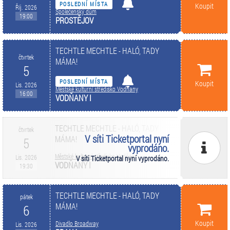
POSLEDNÍ MÍSTA
Koupit
Říj. 2026
Společenský dům
19:00
PROSTĚJOV
TECHTLE MECHTLE - HALÓ, TADY
čtvrtek
MÁMA!
5
POSLEDNÍ MÍSTA
Koupit
Lis. 2026
Městské kulturní středisko Vodňany
16:00
VODŇANY I
TECHTLE MECHTLE - HALÓ, TADY
čtvrtek
V síti Ticketportal nyní
MÁMA!
5
vyprodáno.
Městské kulturní středisko Vodňany
Lis. 2026
V síti Ticketportal nyní vyprodáno.
VODŇANY I
19:30
TECHTLE MECHTLE - HALÓ, TADY
pátek
MÁMA!
6
Koupit
Divadlo Broadway
Lis. 2026