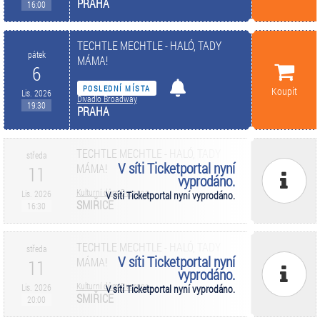
PRAHA
16:00
TECHTLE MECHTLE - HALÓ, TADY
pátek
MÁMA!
6
POSLEDNÍ MÍSTA
Koupit
Lis. 2026
Divadlo Broadway
19:30
PRAHA
TECHTLE MECHTLE - HALÓ, TADY
středa
V síti Ticketportal nyní
MÁMA!
11
vyprodáno.
Kulturní dům Dvorana
Lis. 2026
V síti Ticketportal nyní vyprodáno.
SMIŘICE
16:30
TECHTLE MECHTLE - HALÓ, TADY
středa
V síti Ticketportal nyní
MÁMA!
11
vyprodáno.
Kulturní dům Dvorana
Lis. 2026
V síti Ticketportal nyní vyprodáno.
SMIŘICE
20:00