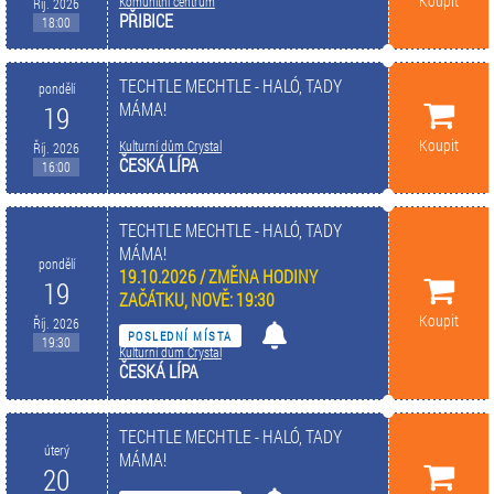
Koupit
Komunitní centrum
Říj. 2026
PŘIBICE
18:00
TECHTLE MECHTLE - HALÓ, TADY
pondělí
MÁMA!
19
Koupit
Kulturní dům Crystal
Říj. 2026
ČESKÁ LÍPA
16:00
TECHTLE MECHTLE - HALÓ, TADY
MÁMA!
pondělí
19.10.2026 / ZMĚNA HODINY
19
ZAČÁTKU, NOVĚ: 19:30
Koupit
Říj. 2026
POSLEDNÍ MÍSTA
19:30
Kulturní dům Crystal
ČESKÁ LÍPA
TECHTLE MECHTLE - HALÓ, TADY
úterý
MÁMA!
20