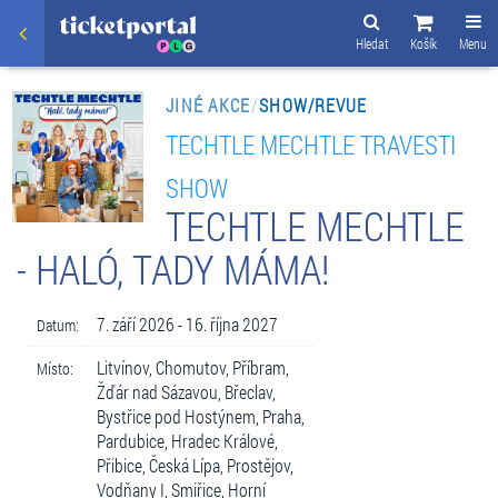
Hledat
Košík
Menu
JINÉ AKCE
/
SHOW/REVUE
TECHTLE MECHTLE TRAVESTI
SHOW
TECHTLE MECHTLE
- HALÓ, TADY MÁMA!
7. září 2026 - 16. října 2027
Datum:
Litvínov, Chomutov, Příbram,
Místo:
Žďár nad Sázavou, Břeclav,
Bystřice pod Hostýnem, Praha,
Pardubice, Hradec Králové,
Přibice, Česká Lípa, Prostějov,
Vodňany I, Smiřice, Horní