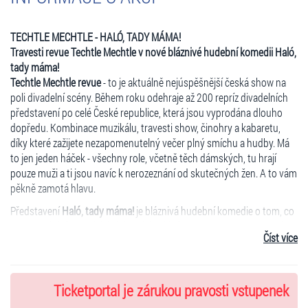
TECHTLE MECHTLE - HALÓ, TADY MÁMA!
Travesti revue Techtle Mechtle v nové bláznivé hudební komedii Haló,
tady máma!
Techtle Mechtle revue
- to je aktuálně nejúspěšnější česká show na
poli divadelní scény. Během roku odehraje až 200 repríz divadelních
představení po celé České republice, která jsou vyprodána dlouho
dopředu. Kombinace muzikálu, travesti show, činohry a kabaretu,
díky které zažijete nezapomenutelný večer plný smíchu a hudby. Má
to jen jeden háček - všechny role, včetně těch dámských, tu hrají
pouze muži a ti jsou navíc k nerozeznání od skutečných žen. A to vám
pěkně zamotá hlavu.
Představení
Haló, tady máma!
je bláznivá hudební komedie o tom, co
se stane, když mateřská láska překročí všechny meze. Dan oslavuje
Číst více
31. narozeniny a rozhodne se představit své excentrické matce svou
novou lásku - Terezku, milou vegetariánku. Jenže tchýně z toho není
nadšená a rozhodne se, že Danovi a jeho nastávající ukáže, jak se
správně starat o jejího synáčka. Když se tchyně nastěhuje k mladému
Ticketportal je zárukou pravosti vstupenek
páru a začne jim "vylepšovat" život, začíná hotové peklo plné hudby,