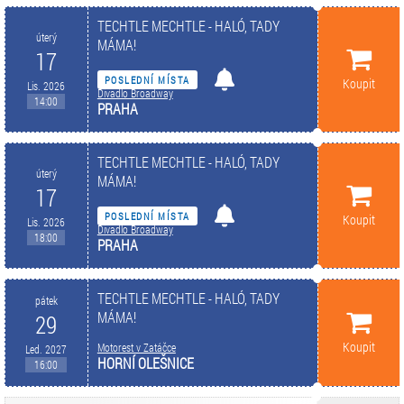
TECHTLE MECHTLE - HALÓ, TADY
úterý
MÁMA!
17
POSLEDNÍ MÍSTA
Koupit
Lis. 2026
Divadlo Broadway
14:00
PRAHA
TECHTLE MECHTLE - HALÓ, TADY
úterý
MÁMA!
17
POSLEDNÍ MÍSTA
Koupit
Lis. 2026
Divadlo Broadway
18:00
PRAHA
TECHTLE MECHTLE - HALÓ, TADY
pátek
MÁMA!
29
Koupit
Motorest v Zatáčce
Led. 2027
HORNÍ OLEŠNICE
16:00