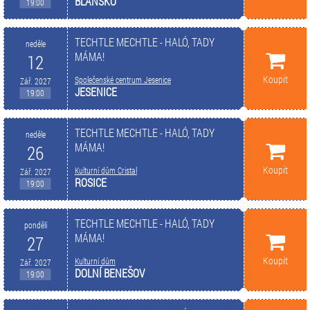
BLANSKO
19:00
TECHTLE MECHTLE - HALÓ, TADY
neděle
MÁMA!
12
Koupit
Společenské centrum Jesenice
Zář. 2027
JESENICE
19:00
TECHTLE MECHTLE - HALÓ, TADY
neděle
MÁMA!
26
Koupit
Kulturní dům Cristal
Zář. 2027
ROSICE
19:00
TECHTLE MECHTLE - HALÓ, TADY
pondělí
MÁMA!
27
Koupit
Kulturní dům
Zář. 2027
DOLNÍ BENEŠOV
19:00