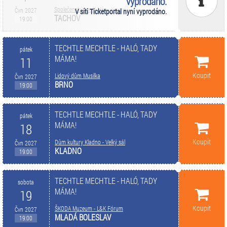
vyprodáno.
Společenský areál Mže - Kinosál
Čvn 2027
V síti Ticketportal nyní vyprodáno.
TACHOV
19:00
TECHTLE MECHTLE - HALÓ, TADY
pátek
MÁMA!
11
Koupit
Lidový dům Musilka
Čvn 2027
BRNO
19:00
TECHTLE MECHTLE - HALÓ, TADY
pátek
MÁMA!
18
Koupit
Dům kultury Kladno - Velký sál
Čvn 2027
KLADNO
19:00
TECHTLE MECHTLE - HALÓ, TADY
sobota
MÁMA!
19
Koupit
ŠKODA Muzeum - L&K Fórum
Čvn 2027
MLADÁ BOLESLAV
19:00