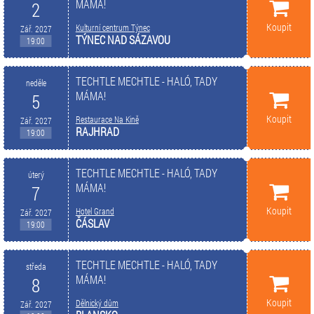
MÁMA!
2
Koupit
Kulturní centrum Týnec
Zář. 2027
TÝNEC NAD SÁZAVOU
19:00
TECHTLE MECHTLE - HALÓ, TADY
neděle
MÁMA!
5
Koupit
Restaurace Na Kině
Zář. 2027
RAJHRAD
19:00
TECHTLE MECHTLE - HALÓ, TADY
úterý
MÁMA!
7
Koupit
Hotel Grand
Zář. 2027
ČÁSLAV
19:00
TECHTLE MECHTLE - HALÓ, TADY
středa
MÁMA!
8
Koupit
Dělnický dům
Zář. 2027