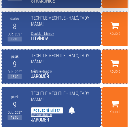
typy cookies používáme, naleznete níže. Možnosti
STRAKONICE
zpracování upravíte zaškrtnutím příslušné varianty. Svoji
volbu můžete kdykoliv změnit v zápatí stránky v záložce
TECHTLE MECHTLE - HALÓ, TADY
čtvrtek
„Cookies a jejich nastavení“.
MÁMA!
8
Koupit
Citadela - Litvínov
Dub. 2027
LITVÍNOV
19:00
TECHTLE MECHTLE - HALÓ, TADY
pátek
MÁMA!
9
Koupit
Městské divadlo
Dub. 2027
JAROMĚŘ
16:00
TECHTLE MECHTLE - HALÓ, TADY
pátek
MÁMA!
9
POSLEDNÍ MÍSTA
Koupit
Dub. 2027
Městské divadlo
19:00
JAROMĚŘ