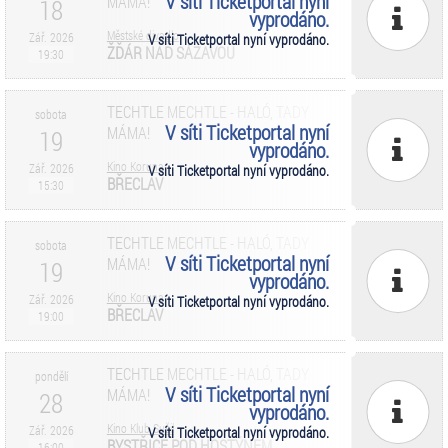
V síti Ticketportal nyní
MÁMA!
18
vyprodáno.
Městské divadlo
Zář. 2026
V síti Ticketportal nyní vyprodáno.
ŽĎÁR NAD SÁZAVOU
19:30
TECHTLE MECHTLE - HALÓ, TADY
sobota
V síti Ticketportal nyní
MÁMA!
19
vyprodáno.
Kino Koruna
Zář. 2026
V síti Ticketportal nyní vyprodáno.
BŘECLAV
15:30
TECHTLE MECHTLE - HALÓ, TADY
sobota
V síti Ticketportal nyní
MÁMA!
19
vyprodáno.
Kino Koruna
Zář. 2026
V síti Ticketportal nyní vyprodáno.
BŘECLAV
19:00
TECHTLE MECHTLE - HALÓ, TADY
pondělí
V síti Ticketportal nyní
MÁMA!
28
vyprodáno.
Kino Klub Sušil
Zář. 2026
V síti Ticketportal nyní vyprodáno.
BYSTŘICE POD HOSTÝNEM
16:00