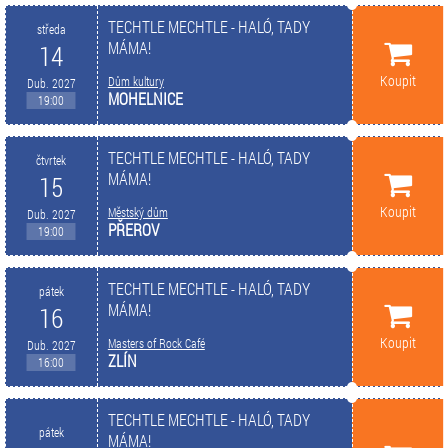
TECHTLE MECHTLE - HALÓ, TADY
středa
MÁMA!
14
Koupit
Dům kultury
Dub. 2027
MOHELNICE
19:00
TECHTLE MECHTLE - HALÓ, TADY
čtvrtek
MÁMA!
15
Koupit
Městský dům
Dub. 2027
PŘEROV
19:00
TECHTLE MECHTLE - HALÓ, TADY
pátek
MÁMA!
16
Koupit
Masters of Rock Café
Dub. 2027
ZLÍN
16:00
TECHTLE MECHTLE - HALÓ, TADY
pátek
MÁMA!