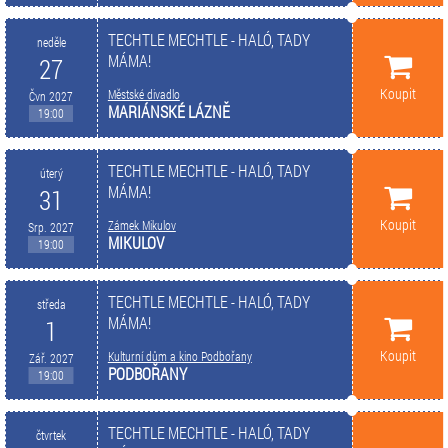
TECHTLE MECHTLE - HALÓ, TADY
neděle
MÁMA!
27
Koupit
Městské divadlo
Čvn 2027
MARIÁNSKÉ LÁZNĚ
19:00
TECHTLE MECHTLE - HALÓ, TADY
úterý
MÁMA!
31
Koupit
Zámek Mikulov
Srp. 2027
MIKULOV
19:00
TECHTLE MECHTLE - HALÓ, TADY
středa
MÁMA!
1
Koupit
Kulturní dům a kino Podbořany
Zář. 2027
PODBOŘANY
19:00
TECHTLE MECHTLE - HALÓ, TADY
čtvrtek