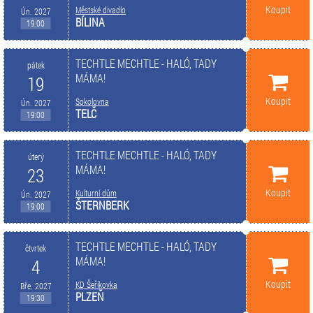
Koupit
Městské divadlo
Ún. 2027
BÍLINA
19:00
TECHTLE MECHTLE - HALÓ, TADY
pátek
MÁMA!
19
Koupit
Sokolovna
Ún. 2027
TELČ
19:00
TECHTLE MECHTLE - HALÓ, TADY
úterý
MÁMA!
23
Koupit
Kulturní dům
Ún. 2027
ŠTERNBERK
19:00
TECHTLE MECHTLE - HALÓ, TADY
čtvrtek
MÁMA!
4
Koupit
KD Šeříkovka
Bře. 2027
PLZEŇ
19:30