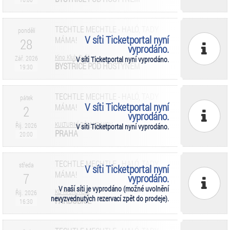
TECHTLE MECHTLE - HALÓ, TADY
pondělí
V síti Ticketportal nyní
MÁMA!
28
vyprodáno.
Kino Klub Sušil
Zář. 2026
V síti Ticketportal nyní vyprodáno.
BYSTŘICE POD HOSTÝNEM
19:30
TECHTLE MECHTLE - HALÓ, TADY
pátek
V síti Ticketportal nyní
MÁMA!
2
vyprodáno.
KULTURNÍ DŮM KRAKOV
Říj. 2026
V síti Ticketportal nyní vyprodáno.
PRAHA
20:00
TECHTLE MECHTLE - HALÓ, TADY
středa
V síti Ticketportal nyní
MÁMA!
7
vyprodáno.
V naší síti je vyprodáno (možné uvolnění
KD Hronovická
Říj. 2026
nevyzvednutých rezervací zpět do prodeje).
PARDUBICE
16:30