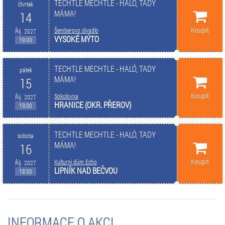
TECHTLE MECHTLE - HALÓ, TADY
čtvrtek
MÁMA!
14
Koupit
Šemberovo divadlo
Říj. 2027
VYSOKÉ MÝTO
19:00
TECHTLE MECHTLE - HALÓ, TADY
pátek
MÁMA!
15
Koupit
Sokolovna
Říj. 2027
HRANICE (OKR. PŘEROV)
19:00
TECHTLE MECHTLE - HALÓ, TADY
sobota
MÁMA!
16
Koupit
Kulturní dům Echo
Říj. 2027
LIPNÍK NAD BEČVOU
18:00
INFORMACE O AKCI