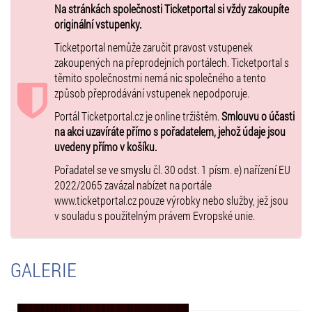
smíchu a bláznivých situací.
Na stránkách společnosti Ticketportal si vždy zakoupíte
Diváci se mohou těšit na energický příběh plný nečekaných zvratů,
originální vstupenky.
vtipných písniček a jedné velmi rozhodné mámy, která (možná)
Ticketportal nemůže zaručit pravost vstupenek
nakonec zjistí, že každý má právo žít po svém. Tahle komedie vám
zakoupených na přeprodejních portálech. Ticketportal s
ukáže, že rodina může být trochu bláznivá, ale láska si nakonec najde
těmito společnostmi nemá nic společného a tento
cestu - a to vše s humorem a úsměvem na rtech. Poznáte se v tomhle
způsob přeprodávání vstupenek nepodporuje.
šíleném příběhu i vy sami?
Premiéra: 29.05.2026
Portál Ticketportal.cz je online tržištěm.
Smlouvu o účasti
na akci uzavíráte přímo s pořadatelem, jehož údaje jsou
Více informací najdete na
www.techtlemechtlerevue.cz
nebo na
uvedeny přímo v košíku.
Facebooku:
Techtle Mechtle revue
Pořadatel se ve smyslu čl. 30 odst. 1 písm. e) nařízení EU
Zvýhodněný předprodej! Pokud nebude vyprodáno, v den konání se
2022/2065 zavázal nabízet na portále
cena vstupného zvyšuje o rovných 50 Kč.
www.ticketportal.cz pouze výrobky nebo služby, jež jsou
Vstupenky můžete zakoupit online přímo na ticketportal.cz -
v souladu s použitelným právem Evropské unie.
eTickets/mobileTickets, k dispozici jsou i prodejní místa Ticketportal.
Další info:
Sleva 50% pro vozíčkáře, pro držitele průkazu ZTP/P a pro doprovod
GALERIE
ZTP/P (jedna osoba) - na prodejních místech Ticketportal i přímo na
ticketportal.cz, zvolte v nákupním košíku (tam, kde to hlediště
umožňuje, je sleva nahrazena vstupenkami "ZTP/P", které umožňují