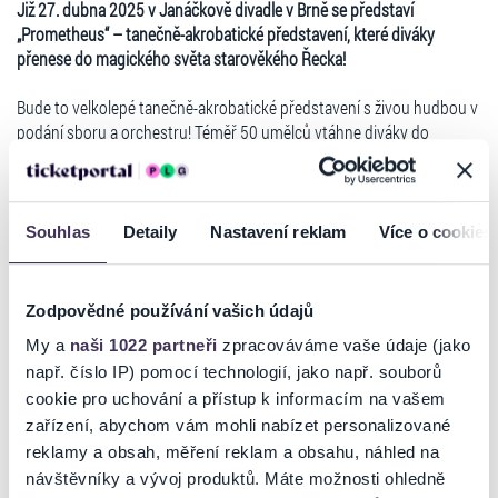
Již 27. dubna 2025 v Janáčkově divadle v Brně se představí
„Prometheus“ – tanečně-akrobatické představení, které diváky
přenese do magického světa starověkého Řecka!
Bude to velkolepé tanečně-akrobatické představení s živou hudbou v
podání sboru a orchestru! Téměř 50 umělců vtáhne diváky do
fascinujícího světa antických mýtů a legend!
„Prometheus” je taneční a akrobatická show, která diváky přenese do
magického světa starověkého Řecka. Představení oživuje mýtus o
Souhlas
Detaily
Nastavení reklam
Více o cookies
Prométheovi, který pomocí ohně ukradeného bohům probudil v
lidech myšlení, tvořivost a zájem o svět. Režisér — Kamil J. Przyboś,
mistrovsky kombinuje jevištní pohyb, velkolepou akrobacii, prvky
Zodpovědné používání vašich údajů
starověkého divadla a fascinující hudbu a vytváří tak úchvatnou,
Číst více
My a
naši 1022 partneři
zpracováváme vaše údaje (jako
monumentální podívanou.
např. číslo IP) pomocí technologií, jako např. souborů
Podívaná
cookie pro uchování a přístup k informacím na vašem
Ticketportal je zárukou pravosti vstupenek
„Prometheus" je působivě velkolepá a sofistikovaná show -
zařízení, abychom vám mohli nabízet personalizované
kombinace tance, akrobacie a živé hudby! Tvůrci představení budují
reklamy a obsah, měření reklam a obsahu, náhled na
Na stránkách společnosti Ticketportal si vždy zakoupíte
napětí tím, že divákům servírují amplitudu vjemů prostřednictvím
návštěvníky a vývoj produktů. Máte možnosti ohledně
originální vstupenky.