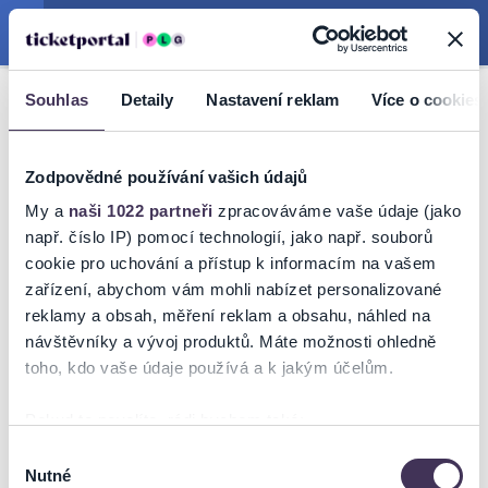
Hledat
Košík
Menu
Souhlas
Detaily
Nastavení reklam
Více o cookies
DIVADLO
/
OPERA
NÁRODNÍ DIVADLO
MORAVSKOSLEZSKÉ
Zodpovědné používání vašich údajů
POPELKA - PAULINE
My a
naši 1022 partneři
zpracováváme vaše údaje (jako
např. číslo IP) pomocí technologií, jako např. souborů
VIARDOT
cookie pro uchování a přístup k informacím na vašem
zařízení, abychom vám mohli nabízet personalizované
reklamy a obsah, měření reklam a obsahu, náhled na
návštěvníky a vývoj produktů. Máte možnosti ohledně
toho, kdo vaše údaje používá a k jakým účelům.
VSTUPENKY
Pokud to povolíte, rádi bychom také:
Shromažďovali informace o vaší geografické poloze,
Výběr
Nutné
které mohou být přesné na několik metrů
souhlasu