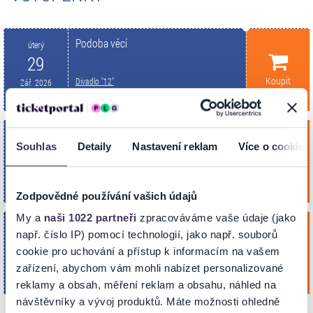
Podoba věcí
úterý
29
Koupit
Divadlo "12"
Zář. 2026
OSTRAVA
19:00
Podoba věcí
pátek
Souhlas
Detaily
Nastavení reklam
Více o cookies
2
Koupit
Divadlo "12"
Říj. 2026
OSTRAVA
19:00
Zodpovědné používání vašich údajů
My a
naši 1022 partneři
zpracováváme vaše údaje (jako
Podoba věcí
úterý
např. číslo IP) pomocí technologií, jako např. souborů
10
cookie pro uchování a přístup k informacím na vašem
Koupit
Divadlo "12"
Lis. 2026
zařízení, abychom vám mohli nabízet personalizované
OSTRAVA
19:00
reklamy a obsah, měření reklam a obsahu, náhled na
návštěvníky a vývoj produktů. Máte možnosti ohledně