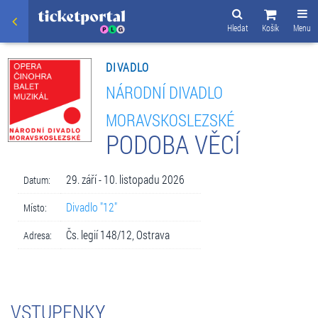
Hledat
Košík
Menu
DIVADLO
NÁRODNÍ DIVADLO
MORAVSKOSLEZSKÉ
PODOBA VĚCÍ
29. září - 10. listopadu 2026
Datum:
Divadlo "12"
Místo:
Čs. legií 148/12, Ostrava
Adresa:
VSTUPENKY