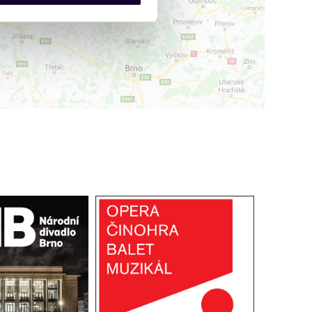
 že používáte jejich služby.
lušné varianty. Svoji volbu