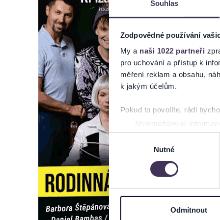
Souhlas
Zodpovědné používání vaši
My a
naši 1022 partneři
zpra
pro uchování a přístup k in
měření reklam a obsahu, náh
k jakým účelům.
Pokud to povolíte, rádi bych
Shromažďovali informace
Identifikovali vaše zaříz
Výběr
Zjistěte více o tom, jak zpr
Nutné
souhlasu
můžete kdykoliv změnit nebo 
Na těchto stránkách využívám
informace o vašem zařízení 
osobní údaje. Získané infor
Odmítnout
Tyto informace můžeme také s