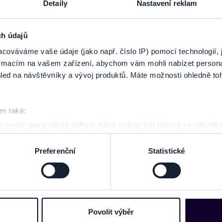
Agnetha volá S.O.S.
Detaily
Nastavení reklam
sobota
14
V síti Tic
Lis. 2026
Divadlo "12"
ch údajů
19:00
OSTRAVA
cováváme vaše údaje (jako např. číslo IP) pomocí technologií, 
formacím na vašem zařízení, abychom vám mohli nabízet person
led na návštěvníky a vývoj produktů. Máte možnosti ohledně to
NA MAPĚ
om také:
 o vaší geografické poloze, které mohou být přesné na několik
ení pomocí aktivního skenování pro konkrétní charakteristiky (oti
acováváme vaše osobní údaje, a nastavte si předvolby v
části s
Preferenční
Statistické
odvolat v části Prohlášení o souborech cookie.
e soubory cookies a další obdobné technologie (dále jen „cooki
nebo vaší aktivitě na našich webových stránkách. Tyto informa
ZOBRAZ
mace používáme např. k analýze návštěvnosti webu nebo k perso
Povolit výběr
dílet se svými partnery pro sociální média, inzerci a analýzy. 