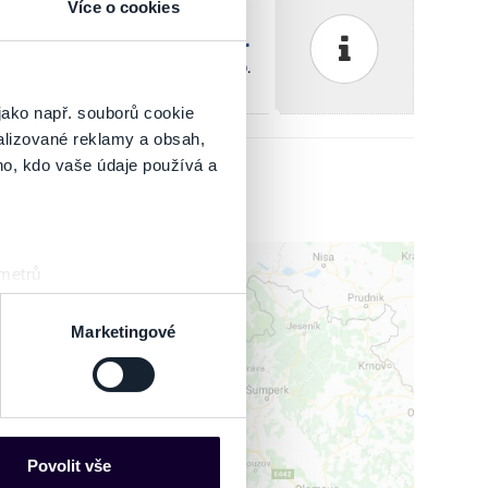
Více o cookies
ketportal nyní vyprodáno.
V síti Ticketportal nyní vyprodáno.
jako např. souborů cookie
alizované reklamy a obsah,
ho, kdo vaše údaje používá a
 metrů
sk prstu)
 podrobnostmi
. Svůj souhlas
Marketingové
es“), které mohou sbírat
ce mohou představovat
IT MAPU
nalizaci obsahu a reklam.
Povolit vše
Partneři tyto údaje mohou