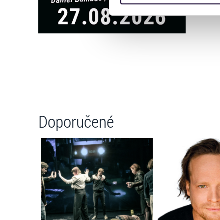
zkombinovat s dalšími informa
Jaké typy cookies používáme,
můžete kdykoliv změnit v záp
Doporučené