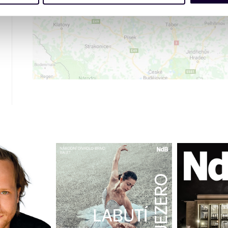
cemi, které jste jim poskytli nebo které získali v důsledku toho,
 naleznete níže. Možnosti zpracování upravíte zaškrtnutím přís
atí stránky v záložce „Cookies a jejich nastavení“.