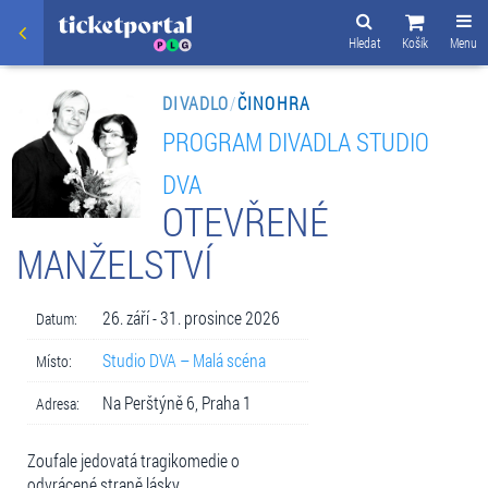
Hledat
Košík
Menu
DIVADLO
/
ČINOHRA
PROGRAM DIVADLA STUDIO
DVA
OTEVŘENÉ
MANŽELSTVÍ
26. září - 31. prosince 2026
Datum:
Studio DVA – Malá scéna
Místo:
Na Perštýně 6, Praha 1
Adresa:
Zoufale jedovatá tragikomedie o
odvrácené straně lásky