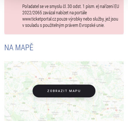
volbu můžete kdykoliv změnit v zápatí stránky v záložce
Délka představení:
1 hod. 30 min. včetně přestávky
Pořadatel se ve smyslu čl. 30 odst. 1 písm. e) nařízení EU
„Cookies a jejich nastavení“.
2022/2065 zavázal nabízet na portále
Česká premiéra 21. a 24.1. 2002, Branické divadlo, Praha
www.ticketportal.cz pouze výrobky nebo služby, jež jsou
v souladu s použitelným právem Evropské unie.
NA MAPĚ
ZOBRAZIT MAPU