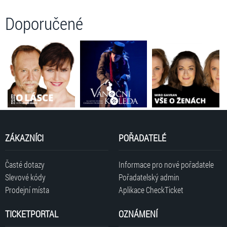
Doporučené
ZÁKAZNÍCI
POŘADATELÉ
Časté dotazy
Informace pro nové pořadatele
Slevové kódy
Pořadatelský admin
Prodejní místa
Aplikace CheckTicket
TICKETPORTAL
OZNÁMENÍ