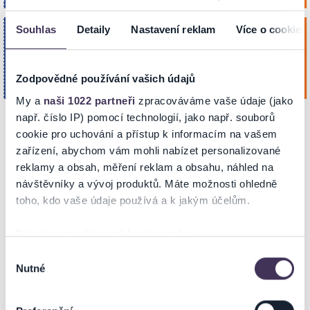
Souhlas
Detaily
Nastavení reklam
Více o cookies
Otevřené manželství
čtvrtek
31
Koupit
Studio DVA – Malá scéna
Pros. 2026
Zodpovědné používání vašich údajů
PRAHA
19:30
My a
naši 1022 partneři
zpracováváme vaše údaje (jako
např. číslo IP) pomocí technologií, jako např. souborů
cookie pro uchování a přístup k informacím na vašem
INFORMACE O AKCI
zařízení, abychom vám mohli nabízet personalizované
reklamy a obsah, měření reklam a obsahu, náhled na
návštěvníky a vývoj produktů. Máte možnosti ohledně
toho, kdo vaše údaje používá a k jakým účelům.
Pokud to povolíte, rádi bychom také:
Zoufale jedovatá tragikomedie o odvrácené straně lásky
Shromažďovali informace o vaší geografické poloze,
Výběr
Brilantní tragikomedie o jednom svérázném manželském páru z pera
Nutné
které mohou být přesné na několik metrů
souhlasu
italského dramatika Daria Fo (nositele Nobelovy ceny za literaturu) a
Identifikovali vaše zařízení pomocí aktivního
jeho ženy Franky Rame je hereckou příležitostí pro dva vynikající
skenování pro konkrétní charakteristiky (otisk prstu)
herce – Janu Krausovou a Karla Rodena.