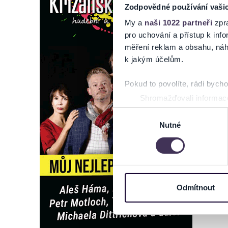
Zodpovědné používání vaši
My a
naši 1022 partneři
zpra
pro uchování a přístup k in
měření reklam a obsahu, náh
k jakým účelům.
Pokud to povolíte, rádi bych
Shromažďovali informace
Identifikovali vaše zaříz
Výběr
Zjistěte více o tom, jak zpr
Nutné
souhlasu
můžete kdykoliv změnit nebo 
Na těchto stránkách využívám
informace o vašem zařízení 
osobní údaje. Získané infor
Odmítnout
Tyto informace můžeme také s
zkombinovat s dalšími informa
Jaké typy cookies používáme,