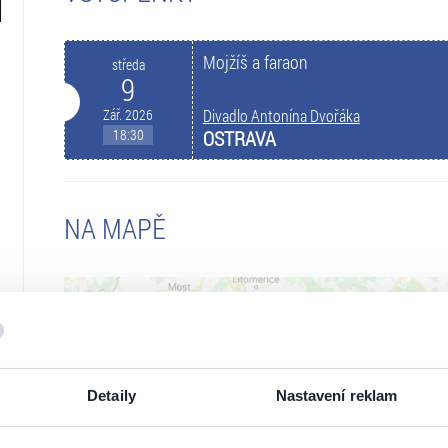
Mojžíš a faraon
středa
9
Zář. 2026
Divadlo Antonína Dvořáka
18:30
OSTRAVA
NA MAPĚ
Detaily
Nastavení reklam