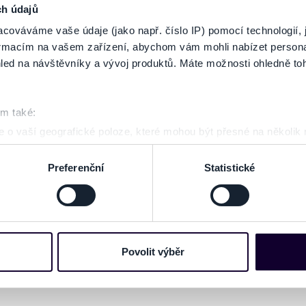
ch údajů
ZOBRAZ
cováváme vaše údaje (jako např. číslo IP) pomocí technologií, 
formacím na vašem zařízení, abychom vám mohli nabízet person
led na návštěvníky a vývoj produktů. Máte možnosti ohledně to
om také:
 o vaší geografické poloze, které mohou být přesné na několik
ení pomocí aktivního skenování pro konkrétní charakteristiky (oti
acováváme vaše osobní údaje, a nastavte si předvolby v
části s
Preferenční
Statistické
odvolat v části Prohlášení o souborech cookie.
e soubory cookies a další obdobné technologie (dále jen „cooki
nebo vaší aktivitě na našich webových stránkách. Tyto informa
mace používáme např. k analýze návštěvnosti webu nebo k perso
Povolit výběr
dílet se svými partnery pro sociální média, inzerci a analýzy. 
cemi, které jste jim poskytli nebo které získali v důsledku toho,
 naleznete níže. Možnosti zpracování upravíte zaškrtnutím přís