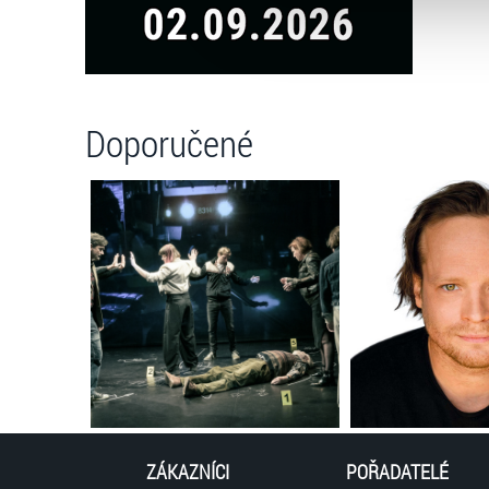
můžete kdykoliv změnit v záp
Doporučené
ZÁKAZNÍCI
POŘADATELÉ