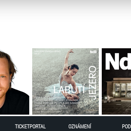
atí stránky v záložce „Cookies a jejich nastavení“.
TICKETPORTAL
OZNÁMENÍ
POD