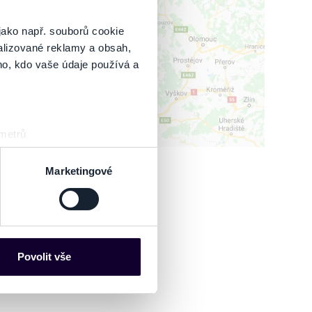
IT MAPU
jako např. souborů cookie
alizované reklamy a obsah,
ho, kdo vaše údaje používá a
 metrů
sk prstu)
 podrobnostmi
. Svůj souhlas
Marketingové
es“), které mohou sbírat
ce mohou představovat
nalizaci obsahu a reklam.
Povolit vše
Partneři tyto údaje mohou
 že používáte jejich služby.
lušné varianty. Svoji volbu