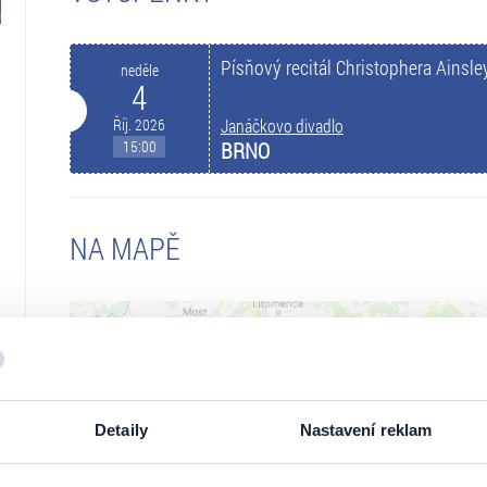
Písňový recitál Christophera Ainsl
neděle
4
Říj. 2026
Janáčkovo divadlo
15:00
BRNO
NA MAPĚ
Detaily
Nastavení reklam