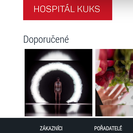
můžete kdykoliv změnit v záp
Doporučené
ZÁKAZNÍCI
POŘADATELÉ