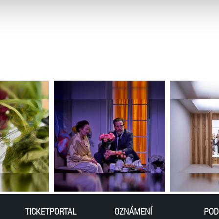
atí stránky v záložce „Cookies a jejich nastavení“.
TICKETPORTAL
OZNÁMENÍ
POD