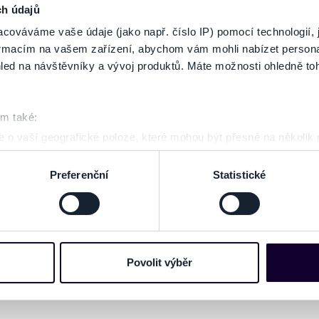
ch údajů
ZOBRAZ
cováváme vaše údaje (jako např. číslo IP) pomocí technologií, 
formacím na vašem zařízení, abychom vám mohli nabízet person
led na návštěvníky a vývoj produktů. Máte možnosti ohledně to
om také:
 o vaší geografické poloze, které mohou být přesné na několik
ení pomocí aktivního skenování pro konkrétní charakteristiky (oti
acováváme vaše osobní údaje, a nastavte si předvolby v
části s
Preferenční
Statistické
odvolat v části Prohlášení o souborech cookie.
e soubory cookies a další obdobné technologie (dále jen „cooki
nebo vaší aktivitě na našich webových stránkách. Tyto informa
mace používáme např. k analýze návštěvnosti webu nebo k perso
Povolit výběr
dílet se svými partnery pro sociální média, inzerci a analýzy. 
cemi, které jste jim poskytli nebo které získali v důsledku toho,
 naleznete níže. Možnosti zpracování upravíte zaškrtnutím přís