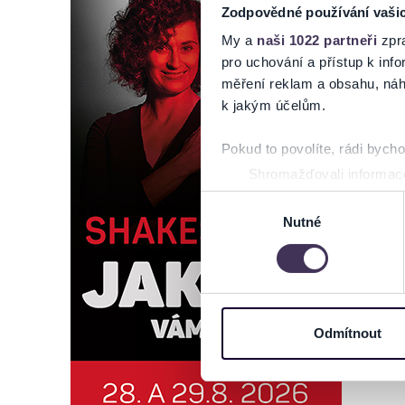
Zodpovědné používání vaši
My a
naši 1022 partneři
zpra
pro uchování a přístup k in
měření reklam a obsahu, náh
k jakým účelům.
Pokud to povolíte, rádi bych
Shromažďovali informace
Identifikovali vaše zaříz
Výběr
Zjistěte více o tom, jak zpr
Nutné
souhlasu
můžete kdykoliv změnit nebo 
Na těchto stránkách využívám
informace o vašem zařízení 
osobní údaje. Získané infor
Odmítnout
Tyto informace můžeme také s
zkombinovat s dalšími informa
Jaké typy cookies používáme,