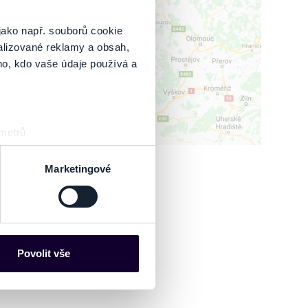
IT MAPU
jako např. souborů cookie
alizované reklamy a obsah,
ho, kdo vaše údaje používá a
 metrů
sk prstu)
 podrobnostmi
. Svůj souhlas
Marketingové
es“), které mohou sbírat
ce mohou představovat
nalizaci obsahu a reklam.
Povolit vše
Partneři tyto údaje mohou
 že používáte jejich služby.
lušné varianty. Svoji volbu