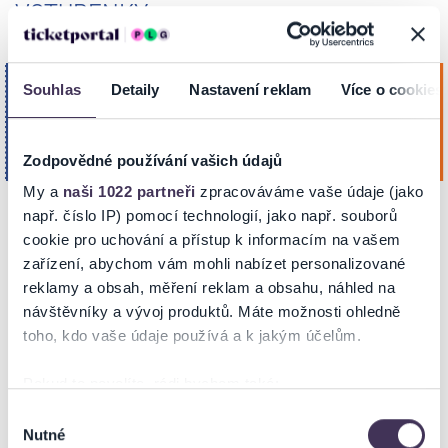
VSTUPENKY
Leoš Janáček a Kryštof Mařatka
pátek
Souhlas
Detaily
Nastavení reklam
Více o cookies
16
Koupit
Reduta Mozartův sál
Říj. 2026
OLOMOUC
19:00
Zodpovědné používání vašich údajů
My a
naši 1022 partneři
zpracováváme vaše údaje (jako
např. číslo IP) pomocí technologií, jako např. souborů
cookie pro uchování a přístup k informacím na vašem
NA MAPĚ
zařízení, abychom vám mohli nabízet personalizované
reklamy a obsah, měření reklam a obsahu, náhled na
návštěvníky a vývoj produktů. Máte možnosti ohledně
toho, kdo vaše údaje používá a k jakým účelům.
Pokud to povolíte, rádi bychom také:
Shromažďovali informace o vaší geografické poloze,
ZOBRAZIT MAPU
Výběr
Nutné
které mohou být přesné na několik metrů
souhlasu