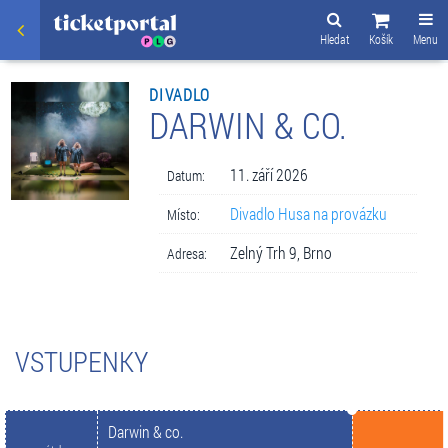
Hledat
Košík
Menu
DIVADLO
DARWIN & CO.
11. září 2026
Datum:
Divadlo Husa na provázku
Místo:
Zelný Trh 9, Brno
Adresa:
VSTUPENKY
Darwin & co.