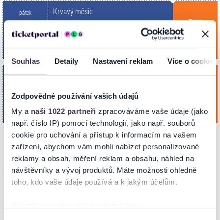
Krvavý měsíc
pátek
2
Koupit
Reduta Divad. sál
Říj. 2026
BRNO
19:00
Souhlas
Detaily
Nastavení reklam
Více o cookies
Krvavý měsíc
středa
11
Zodpovědné používání vašich údajů
Koupit
Reduta Divad. sál
Lis. 2026
BRNO
My a
naši 1022 partneři
zpracováváme vaše údaje (jako
19:00
např. číslo IP) pomocí technologií, jako např. souborů
cookie pro uchování a přístup k informacím na vašem
zařízení, abychom vám mohli nabízet personalizované
NA MAPĚ
reklamy a obsah, měření reklam a obsahu, náhled na
návštěvníky a vývoj produktů. Máte možnosti ohledně
toho, kdo vaše údaje používá a k jakým účelům.
Pokud to povolíte, rádi bychom také:
Shromažďovali informace o vaší geografické poloze,