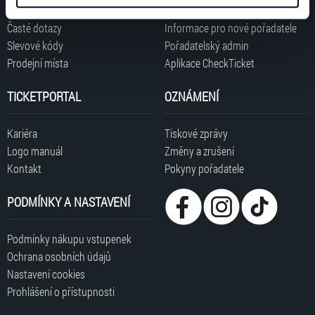
získali v důsledku toho, že používáte jejich služby. Jaké
typy cookies používáme, naleznete níže. Možnosti
Časté dotazy
Informace pro nové pořadatele
zpracování upravíte zaškrtnutím příslušné varianty. Svoji
Slevové kódy
Pořadatelský admin
volbu můžete kdykoliv změnit v zápatí stránky v záložce
Prodejní místa
Aplikace CheckTicket
„Cookies a jejich nastavení“.
TICKETPORTAL
OZNÁMENÍ
Kariéra
Tiskové zprávy
Logo manuál
Změny a zrušení
Kontakt
Pokyny pořadatele
PODMÍNKY A NASTAVENÍ
Podmínky nákupu vstupenek
Ochrana osobních údajů
Nastavení cookies
Prohlášení o přístupnosti