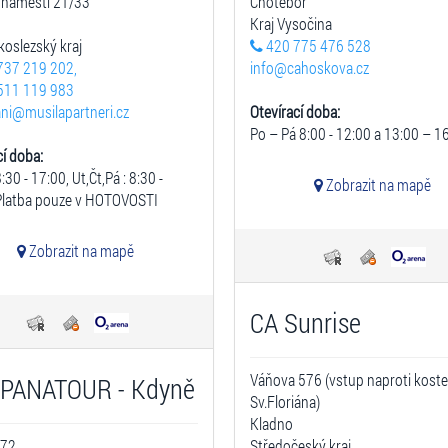
 náměstí 21/33
Chotěboř
Kraj Vysočina
oslezský kraj
420 775 476 528
737 219 202,
info@cahoskova.cz
511 119 983
ni@musilapartneri.cz
Otevírací doba:
Po – Pá 8:00 - 12:00 a 13:00 – 1
cí doba:
8:30 - 17:00, Ut,Čt,Pá : 8:30 -
Zobrazit na mapě
Platba pouze v HOTOVOSTI
Zobrazit na mapě
CA Sunrise
Váňova 576 (vstup naproti koste
PANATOUR - Kdyně
Sv.Floriána)
Kladno
 72
Středočeský kraj