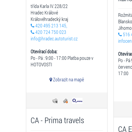
třída Karla IV. 228/22
Hradec Králové
Rožmitá
Královéhradecký kraj
Blansk
420 495 213 145,
Jihomor
420 724 750 023
516 
info@hradec.autoturist.cz
infoce
Otevírací doba:
Otevíra
Po - Pá : 9:00 - 17:00 Platba pouze v
Po - Pá 
HOTOVOSTI
červenc
17:00
Zobrazit na mapě
CA - Prima travels
CA E