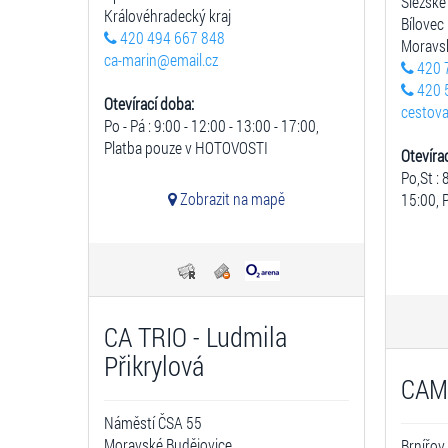
Slezské
Královéhradecký kraj
Bílovec
420 494 667 848
Moravsk
ca-marin@email.cz
420 
420 
Otevírací doba:
cestova
Po - Pá : 9:00 - 12:00 - 13:00 - 17:00,
Platba pouze v HOTOVOSTI
Otevíra
Po,St : 
Zobrazit na mapě
15:00, 
CA TRIO - Ludmila
Přikrylová
CAM
Náměstí ČSA 55
Moravské Budějovice
Brnířov