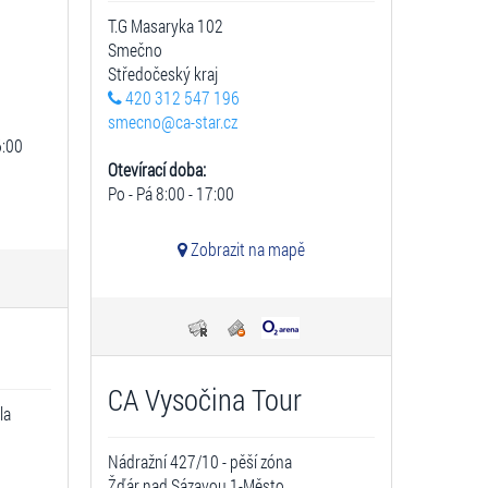
T.G Masaryka 102
Smečno
Středočeský kraj
420 312 547 196
smecno@ca-star.cz
6:00
Otevírací doba:
Po - Pá 8:00 - 17:00
Zobrazit na mapě
CA Vysočina Tour
la
Nádražní 427/10 - pěší zóna
Žďár nad Sázavou 1-Město