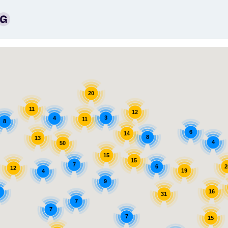
20
11
12
3
4
11
8
6
14
8
13
4
50
15
15
7
6
2
12
19
4
9
16
31
7
7
7
15