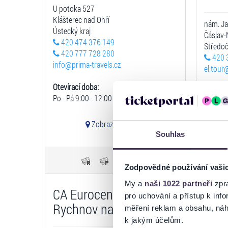
U potoka 527
Klášterec nad Ohří
nám. Ja
Ústecký kraj
Čáslav
420 474 376 149
Středoč
420 777 728 280
420 
info@prima-travels.cz
el.tour
Otevírací doba:
Otevíra
Po - Pá 9:00 - 12:00 a 14:00 - 17:00
Po - Čt 
Zobrazit na mapě
Souhlas
Zodpovědné používání vaši
My a
naši 1022 partneři
zpra
CA Eurocentrum -
CA 
pro uchování a přístup k in
Rychnov nad Kněžnou
měření reklam a obsahu, náh
k jakým účelům.
Havlíčk