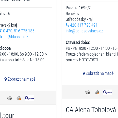
Pražská 1696/2
lova 6
Benešov
o
Středočeský kraj
avský kraj
420 317 723 491
410 470, 516 775 185
info@benesovskaca.cz
ntrum@blansko.cz
Otevírací doba:
cí doba:
Po - Pá : 9:00 - 12:30 - 14:00 - 16
9:00 - 18:00, So 9:00 - 12:00, v
Pouze předem objednaní klienti. 
i a srpnu také So a Ne 13:00 -
pouze v HOTOVOSTI
Zobrazit na mapě
Zobrazit na mapě
CA Alena Toholová
l.tour