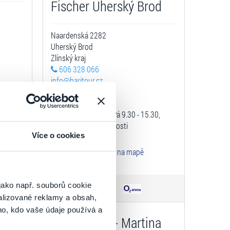
Fischer Uherský Brod
Naardenská 2282
Uherský Brod
Zlínský kraj
606 328 066
info@baritour.cz
30
Otevírací doba:
Po - Čt 9.30 - 16.30, Pá 9.30 - 15.30,
platba pouze v hotovosti
Více o cookies
Zobrazit na mapě
jako např. souborů cookie
alizované reklamy a obsah,
ho, kdo vaše údaje používá a
CA JOLANA - Martina