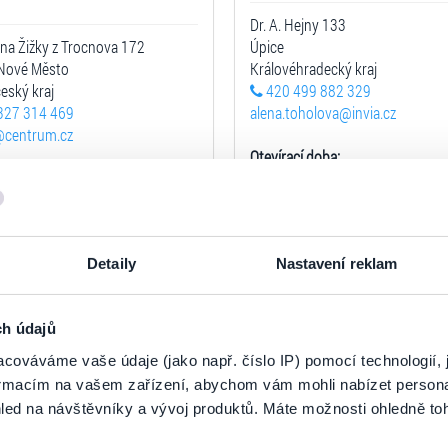
Dr. A. Hejny 133
na Žižky z Trocnova 172
Úpice
-Nové Město
Královéhradecký kraj
eský kraj
420 499 882 329
327 314 469
alena.toholova@invia.cz
@centrum.cz
Otevírací doba:
cí doba:
Po - Pá 9:00 - 12:00 a 13:00 - 16:
9:00 - 11:00 a 12:00 - 16:00
Zobrazit na mapě
Zobrazit na mapě
Detaily
Nastavení reklam
ch údajů
CA Eurocentrum -
cováváme vaše údaje (jako např. číslo IP) pomocí technologií, 
GLOBUS
formacím na vašem zařízení, abychom vám mohli nabízet person
Kostelec nad Orlicí
led na návštěvníky a vývoj produktů. Máte možnosti ohledně to
ovo náměstí 169