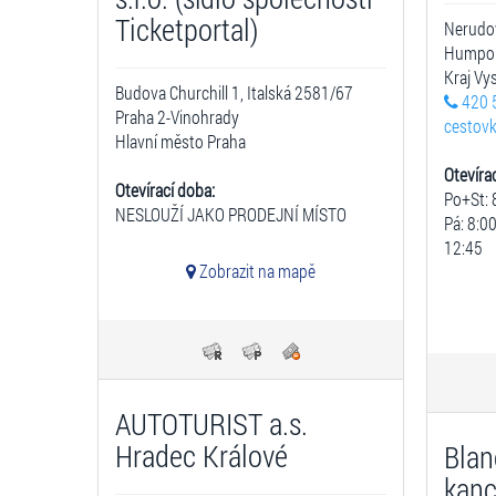
Ticketportal)
Nerudo
Humpo
Kraj Vy
Budova Churchill 1, Italská 2581/67
420 
Praha 2-Vinohrady
cestov
Hlavní město Praha
Otevíra
Otevírací doba:
Po+St: 
NESLOUŽÍ JAKO PRODEJNÍ MÍSTO
Pá: 8:0
12:45
Zobrazit na mapě
AUTOTURIST a.s.
Hradec Králové
Blan
kanc