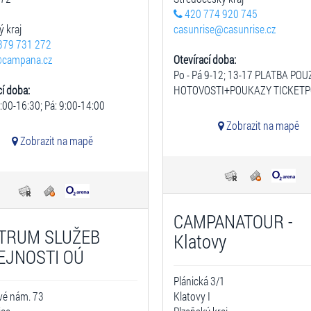
420 774 920 745
ý kraj
casunrise@casunrise.cz
379 731 272
campana.cz
Otevírací doba:
Po - Pá 9-12; 13-17 PLATBA POU
cí doba:
HOTOVOSTI+POUKAZY TICKETP
9:00-16:30; Pá: 9:00-14:00
Zobrazit na mapě
Zobrazit na mapě
CAMPANATOUR -
TRUM SLUŽEB
Klatovy
EJNOSTI OÚ
Plánická 3/1
vé nám. 73
Klatovy I