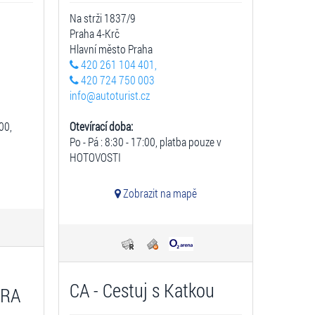
Na strži 1837/9
Praha 4-Krč
Hlavní město Praha
420 261 104 401,
420 724 750 003
info@autoturist.cz
:00,
Otevírací doba:
Po - Pá : 8:30 - 17:00, platba pouze v
HOTOVOSTI
Zobrazit na mapě
CA - Cestuj s Katkou
URA