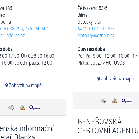
va 185
Želivského 53/5
lec
Bílina
sočina
Ústecký kraj
565 533 296, 775 550 504
420 417 535 874
ka@adores.cz
ajatour@seznam.cz
cí doba:
Otevírací doba:
8:00-17:00; Út+Čt: 8:00-16:00;
Po - Pá : 9:00 - 12:00 - 13:00 - 17
0-15:00; polední pauza 12:00-
Platba pouze v HOTOVOSTI
Zobrazit na mapě
Zobrazit na mapě
BENEŠOVSKÁ
enská informační
CESTOVNÍ AGENT
elář Blanka