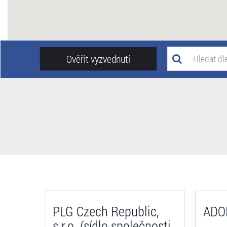
Ověřit vyzvednutí
PLG Czech Republic,
ADOR
s.r.o. (sídlo společnosti