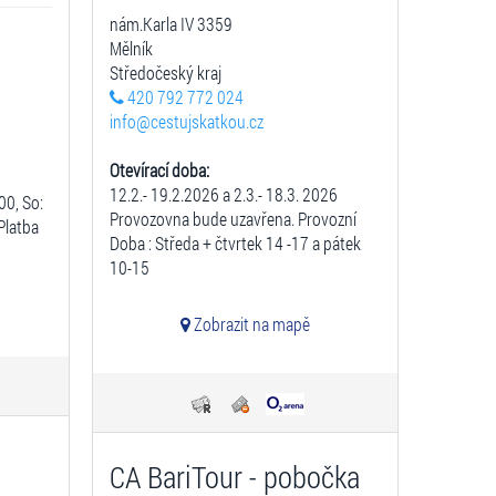
nám.Karla IV 3359
Mělník
Středočeský kraj
420 792 772 024
info@cestujskatkou.cz
Otevírací doba:
12.2.- 19.2.2026 a 2.3.- 18.3. 2026
:00, So:
Provozovna bude uzavřena. Provozní
Platba
Doba : Středa + čtvrtek 14 -17 a pátek
10-15
Zobrazit na mapě
CA BariTour - pobočka