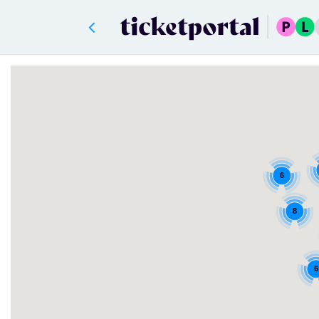
6
8
6