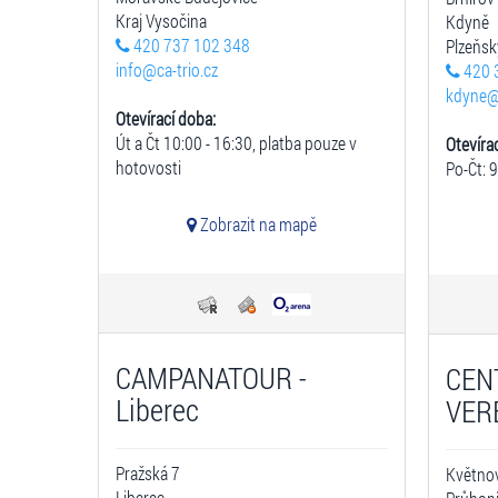
Kraj Vysočina
Kdyně
420 737 102 348
Plzeňsk
info@ca-trio.cz
420 
kdyne@
Otevírací doba:
Út a Čt 10:00 - 16:30, platba pouze v
Otevíra
hotovosti
Po-Čt: 
Zobrazit na mapě
CAMPANATOUR -
CEN
Liberec
VER
Pražská 7
Květno
Liberec