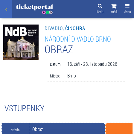
Hledat
Košík
Menu
DIVADLO
/
ČINOHRA
NÁRODNÍ DIVADLO BRNO
OBRAZ
16. září - 28. listopadu 2026
Datum:
Brno
Místo:
VSTUPENKY
Obraz
středa