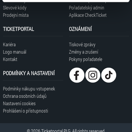
Časté dotazy
Informace pro nové pořadatele
typy cookies používáme, naleznete níže. Možnosti
Slevové kódy
Pořadatelský admin
zpracování upravíte zaškrtnutím příslušné varianty. Svoji
Prodejní místa
Aplikace CheckTicket
volbu můžete kdykoliv změnit v zápatí stránky v záložce
„Cookies a jejich nastavení“.
TICKETPORTAL
OZNÁMENÍ
Kariéra
Tiskové zprávy
Logo manuál
Změny a zrušení
Kontakt
Pokyny pořadatele
PODMÍNKY A NASTAVENÍ
Podmínky nákupu vstupenek
Ochrana osobních údajů
Nastavení cookies
Prohlášení o přístupnosti
© 2026 Ticketportal PLG. All rights reserved.