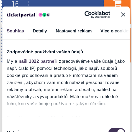
16
Koupit
Reduta Divad. sál
Zář. 2026
BRNO
19:00
Souhlas
Detaily
Nastavení reklam
Více o cookies
Obraz
sobota
28
Koupit
Reduta Divad. sál
Lis. 2026
Zodpovědné používání vašich údajů
BRNO
19:00
My a
naši 1022 partneři
zpracováváme vaše údaje (jako
např. číslo IP) pomocí technologií, jako např. souborů
cookie pro uchování a přístup k informacím na vašem
zařízení, abychom vám mohli nabízet personalizované
NA MAPĚ
reklamy a obsah, měření reklam a obsahu, náhled na
návštěvníky a vývoj produktů. Máte možnosti ohledně
toho, kdo vaše údaje používá a k jakým účelům.
Pokud to povolíte, rádi bychom také:
Shromažďovali informace o vaší geografické poloze,
Výběr
ZOBRAZIT MAPU