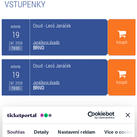
VSTUPENKY
Osud - Leoš Janáček
sobota
19
Koupit
Janáčkovo divadlo
Zář. 2026
BRNO
19:00
Osud - Leoš Janáček
sobota
19
Koupit
Janáčkovo divadlo
Zář. 2026
BRNO
19:00
INFORMACE O AKCI
Souhlas
Detaily
Nastavení reklam
Více o cookies