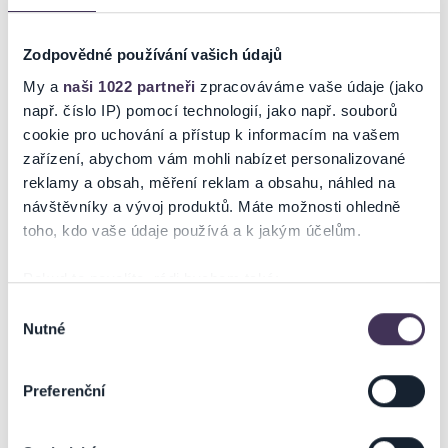
Leoš Janáček
Zodpovědné používání vašich údajů
Ticketportal je zárukou pravosti vstupenek
My a
naši 1022 partneři
zpracováváme vaše údaje (jako
např. číslo IP) pomocí technologií, jako např. souborů
Na stránkách společnosti Ticketportal si vždy zakoupíte
cookie pro uchování a přístup k informacím na vašem
originální vstupenky.
zařízení, abychom vám mohli nabízet personalizované
Ticketportal nemůže zaručit pravost vstupenek
reklamy a obsah, měření reklam a obsahu, náhled na
zakoupených na přeprodejních portálech. Ticketportal s
návštěvníky a vývoj produktů. Máte možnosti ohledně
těmito společnostmi nemá nic společného a tento
toho, kdo vaše údaje používá a k jakým účelům.
způsob přeprodávání vstupenek nepodporuje.
Portál Ticketportal.cz je online tržištěm.
Smlouvu o účasti
Pokud to povolíte, rádi bychom také:
na akci uzavíráte přímo s pořadatelem, jehož údaje jsou
Shromažďovali informace o vaší geografické poloze,
Výběr
uvedeny přímo v košíku.
Nutné
které mohou být přesné na několik metrů
souhlasu
Pořadatel se ve smyslu čl. 30 odst. 1 písm. e) nařízení EU
Identifikovali vaše zařízení pomocí aktivního
2022/2065 zavázal nabízet na portále
skenování pro konkrétní charakteristiky (otisk prstu)
Preferenční
www.ticketportal.cz pouze výrobky nebo služby, jež jsou
Zjistěte více o tom, jak zpracováváme vaše osobní
v souladu s použitelným právem Evropské unie.
údaje, a nastavte si předvolby v
části s podrobnostmi
.