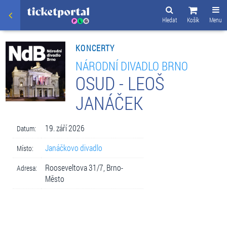
Hledat
Košík
Menu
KONCERTY
NÁRODNÍ DIVADLO BRNO
OSUD - LEOŠ
JANÁČEK
19. září 2026
Datum:
Janáčkovo divadlo
Místo:
Rooseveltova 31/7, Brno-
Adresa:
Město