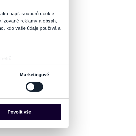
jako např. souborů cookie
alizované reklamy a obsah,
ho, kdo vaše údaje používá a
 metrů
sk prstu)
 podrobnostmi
. Svůj souhlas
Marketingové
es“), které mohou sbírat
ce mohou představovat
nalizaci obsahu a reklam.
Povolit vše
Partneři tyto údaje mohou
 že používáte jejich služby.
lušné varianty. Svoji volbu