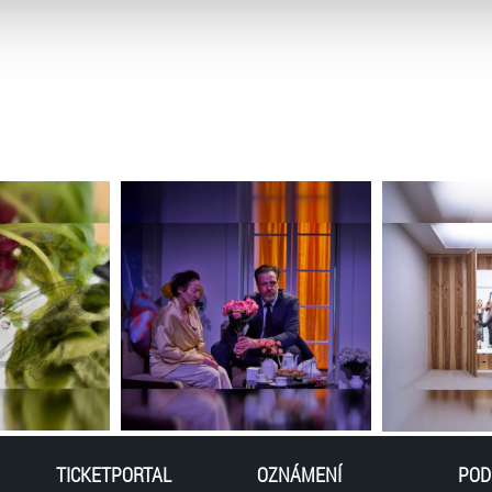
atí stránky v záložce „Cookies a jejich nastavení“.
TICKETPORTAL
OZNÁMENÍ
POD