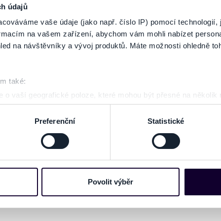
ch údajů
cováváme vaše údaje (jako např. číslo IP) pomocí technologií, 
formacím na vašem zařízení, abychom vám mohli nabízet person
led na návštěvníky a vývoj produktů. Máte možnosti ohledně to
om také:
 o vaší geografické poloze, které mohou být přesné na několik
ení pomocí aktivního skenování pro konkrétní charakteristiky (oti
acováváme vaše osobní údaje, a nastavte si předvolby v
části s
Preferenční
Statistické
odvolat v části Prohlášení o souborech cookie.
e soubory cookies a další obdobné technologie (dále jen „cooki
nebo vaší aktivitě na našich webových stránkách. Tyto informa
mace používáme např. k analýze návštěvnosti webu nebo k perso
Povolit výběr
dílet se svými partnery pro sociální média, inzerci a analýzy. 
cemi, které jste jim poskytli nebo které získali v důsledku toho,
 naleznete níže. Možnosti zpracování upravíte zaškrtnutím přís