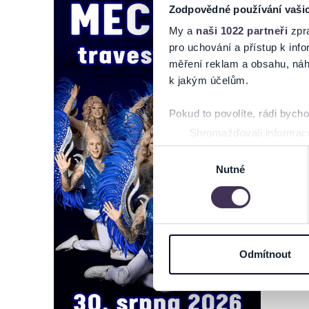
Zodpovědné používání vaši
My a
naši 1022 partneři
zpra
pro uchování a přístup k in
měření reklam a obsahu, náh
k jakým účelům.
Pokud to povolíte, rádi bych
Shromažďovali informace
Identifikovali vaše zaříz
Výběr
Zjistěte více o tom, jak zpr
Nutné
souhlasu
můžete kdykoliv změnit nebo 
Na těchto stránkách využívám
informace o vašem zařízení 
osobní údaje. Získané infor
Odmítnout
Tyto informace můžeme také s
zkombinovat s dalšími informa
Jaké typy cookies používáme,