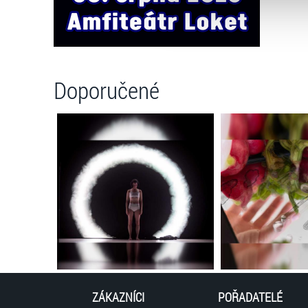
můžete kdykoliv změnit v záp
Doporučené
ZÁKAZNÍCI
POŘADATELÉ