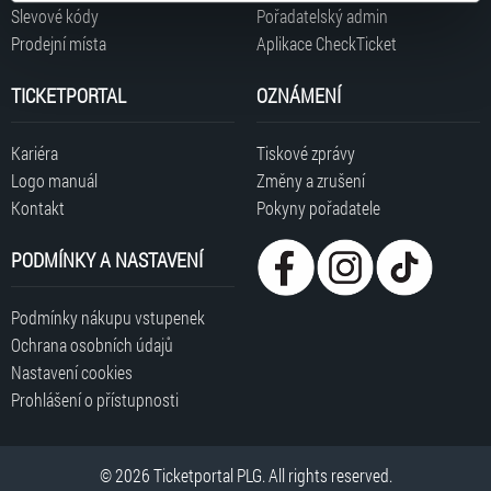
typy cookies používáme, naleznete níže. Možnosti
Slevové kódy
Pořadatelský admin
zpracování upravíte zaškrtnutím příslušné varianty. Svoji
Prodejní místa
Aplikace CheckTicket
volbu můžete kdykoliv změnit v zápatí stránky v záložce
„Cookies a jejich nastavení“.
TICKETPORTAL
OZNÁMENÍ
Kariéra
Tiskové zprávy
Logo manuál
Změny a zrušení
Kontakt
Pokyny pořadatele
PODMÍNKY A NASTAVENÍ
Podmínky nákupu vstupenek
Ochrana osobních údajů
Nastavení cookies
Prohlášení o přístupnosti
© 2026 Ticketportal PLG. All rights reserved.