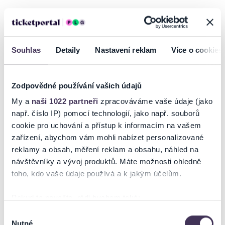
INFORMACE O AKCI
Gioachimo Rossini
Souhlas
Detaily
Nastavení reklam
Více o cookies
Ticketportal je zárukou pravosti vstupenek
Zodpovědné používání vašich údajů
My a
naši 1022 partneři
zpracováváme vaše údaje (jako
Na stránkách společnosti Ticketportal si vždy zakoupíte
např. číslo IP) pomocí technologií, jako např. souborů
originální vstupenky.
cookie pro uchování a přístup k informacím na vašem
Ticketportal nemůže zaručit pravost vstupenek
zařízení, abychom vám mohli nabízet personalizované
zakoupených na přeprodejních portálech. Ticketportal s
reklamy a obsah, měření reklam a obsahu, náhled na
těmito společnostmi nemá nic společného a tento
návštěvníky a vývoj produktů. Máte možnosti ohledně
způsob přeprodávání vstupenek nepodporuje.
toho, kdo vaše údaje používá a k jakým účelům.
Portál Ticketportal.cz je online tržištěm.
Smlouvu o účasti
na akci uzavíráte přímo s pořadatelem, jehož údaje jsou
Pokud to povolíte, rádi bychom také:
uvedeny přímo v košíku.
Shromažďovali informace o vaší geografické poloze,
Výběr
Pořadatel se ve smyslu čl. 30 odst. 1 písm. e) nařízení EU
Nutné
které mohou být přesné na několik metrů