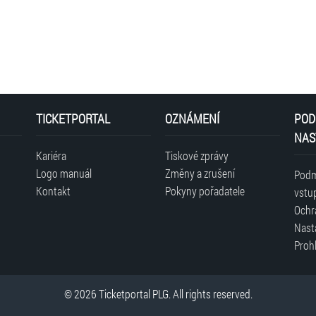
TICKETPORTAL
OZNÁMENÍ
POD
NAS
Kariéra
Tiskové zprávy
Logo manuál
Změny a zrušení
Podm
Kontakt
Pokyny pořadatele
vstu
Ochr
Nast
Prohl
© 2026 Ticketportal PLG. All rights reserved.