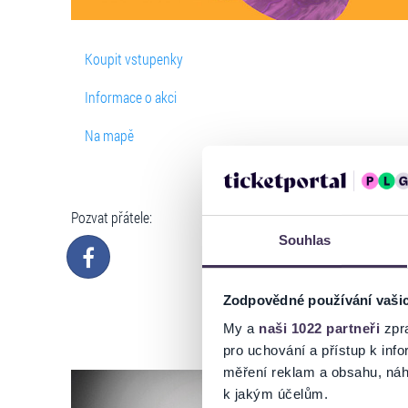
Koupit vstupenky
Informace o akci
Na mapě
Pozvat přátele:
Souhlas
Zodpovědné používání vaši
My a
naši 1022 partneři
zpra
pro uchování a přístup k in
měření reklam a obsahu, náh
k jakým účelům.