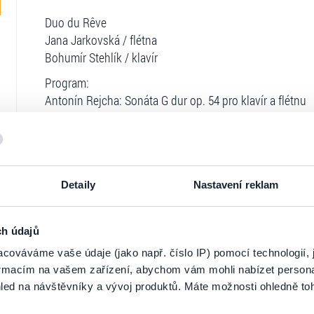
Duo du Rêve
Jana Jarkovská / flétna
Bohumír Stehlík / klavír
Program:
Antonín Rejcha: Sonáta G dur op. 54 pro klavír a flétnu
Jiří Teml: Pohádka (premiéra)
Bohuslav Martinů: Sonáta pro flétnu a klavír H. 306
Pavol Šimai: Sonatina pro flétnu a klavír
Máte chuť prožít pohádkový večer? Přijďte do překrásn
Detaily
Nastavení reklam
do snů zavést půvabným programem, který pro festival při
mezinárodně velmi úspěšné Duo du Rêve. Po „romantick
skladby Jiřího Temla, jehož skladby flétnistka Jana Jar
ch údajů
Sonáta a hravá Šimaiova Sonatina… zvuk desetikárátové 
cováváme vaše údaje (jako např. číslo IP) pomocí technologií, 
vás dokáže vyvést třeba i z labyrintu v místní zámecké 
formacím na vašem zařízení, abychom vám mohli nabízet person
Ticketportal je zárukou pravosti vstupe
led na návštěvníky a vývoj produktů. Máte možnosti ohledně to
Další info:
Děti, které nedosáhly věku 6 let, zdarma bez
studenty, Sleva pro seniory ve věku 65 let a více, Sleva