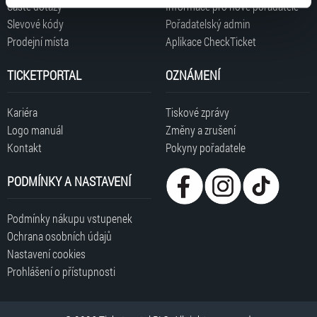
Časté dotazy
Informace pro nové pořadatele
typy cookies používáme, naleznete níže. Možnosti
Slevové kódy
Pořadatelský admin
zpracování upravíte zaškrtnutím příslušné varianty. Svoji
Prodejní místa
Aplikace CheckTicket
volbu můžete kdykoliv změnit v zápatí stránky v záložce
„Cookies a jejich nastavení“.
TICKETPORTAL
OZNÁMENÍ
Kariéra
Tiskové zprávy
Logo manuál
Změny a zrušení
Kontakt
Pokyny pořadatele
PODMÍNKY A NASTAVENÍ
Podmínky nákupu vstupenek
Ochrana osobních údajů
Nastavení cookies
Prohlášení o přístupnosti