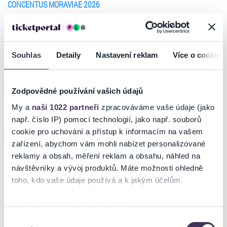
CONCENTUS MORAVIAE 2026
FIBONACCI QUARTET
Vstupenky můžete zakoupit online přímo na ticketportal.cz -
eTickets/mobileTickets, k dispozici jsou i prodejní místa Ticketportal.
Souhlas
Detaily
Nastavení reklam
Více o cookies
Další info:
děti, které nedosáhly věku 6 let, zdarma bez vstupenky a bez nároku
na sedadlo / sleva pro studenty, sleva pro seniory ve věku 65 let a
Zodpovědné používání vašich údajů
více, sleva pro držitele průkazu ZTP a pro držitele průkazu ZTP/P a pro
doprovod držitele průkazu ZTP/P (jedna osoba) - cena po slevě je
My a
naši 1022 partneři
zpracováváme vaše údaje (jako
uvedena v označení slevy v nákupním košíku - nárok na slevu je třeba
např. číslo IP) pomocí technologií, jako např. souborů
prokázat odpovídajícím dokumentem při vstupu do místa konání /
cookie pro uchování a přístup k informacím na vašem
bezbariérový přístup NEUVEDENO
zařízení, abychom vám mohli nabízet personalizované
-TH-
reklamy a obsah, měření reklam a obsahu, náhled na
návštěvníky a vývoj produktů. Máte možnosti ohledně
toho, kdo vaše údaje používá a k jakým účelům.
Ticketportal je zárukou pravosti vstupenek
Pokud to povolíte, rádi bychom také:
Shromažďovali informace o vaší geografické poloze,
Výběr
Na stránkách společnosti Ticketportal si vždy zakoupíte