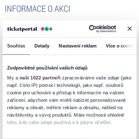
INFORMACE O AKCI
CONCENTUS MORAVIAE 2026
PAVEL HAAS QUARTET & K. DOHNAL, T. FRANTIŠ, P. VOJTA, P. RIES
Souhlas
Detaily
Nastavení reklam
Více o cookies
Vstupenky můžete zakoupit online přímo na ticketportal.cz -
eTickets/mobileTickets, k dispozici jsou i prodejní místa Ticketportal.
Další info:
sedadla bez místenek / děti, které nedosáhly věku 6 let, zdarma bez
Zodpovědné používání vašich údajů
vstupenky a bez nároku na sedadlo / sleva pro studenty, sleva pro
My a
naši 1022 partneři
zpracováváme vaše údaje (jako
seniory ve věku 65 let a více, sleva pro držitele průkazu ZTP a pro
např. číslo IP) pomocí technologií, jako např. souborů
držitele průkazu ZTP/P a pro doprovod držitele průkazu ZTP/P (jedna
cookie pro uchování a přístup k informacím na vašem
osoba) - cena po slevě je uvedena v označení slevy v nákupním
zařízení, abychom vám mohli nabízet personalizované
košíku - nárok na slevu je třeba prokázat odpovídajícím dokumentem
reklamy a obsah, měření reklam a obsahu, náhled na
při vstupu do místa konání / bezbariérový přístup NEUVEDENO
návštěvníky a vývoj produktů. Máte možnosti ohledně
-TH-
toho, kdo vaše údaje používá a k jakým účelům.
Pokud to povolíte, rádi bychom také: