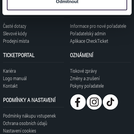
Odmítnout
dalšími informacemi, které jste jim poskytli nebo které
ZÁKAZNÍCI
POŘADATELÉ
získali v důsledku toho, že používáte jejich služby. Jaké
typy cookies používáme, naleznete níže. Možnosti
zpracování upravíte zaškrtnutím příslušné varianty. Svoji
Časté dotazy
Informace pro nové pořadatele
volbu můžete kdykoliv změnit v zápatí stránky v záložce
Slevové kódy
Pořadatelský admin
„Cookies a jejich nastavení“.
Prodejní místa
Aplikace CheckTicket
TICKETPORTAL
OZNÁMENÍ
Kariéra
Tiskové zprávy
Logo manuál
Změny a zrušení
Kontakt
Pokyny pořadatele
PODMÍNKY A NASTAVENÍ
Podmínky nákupu vstupenek
Ochrana osobních údajů
Nastavení cookies