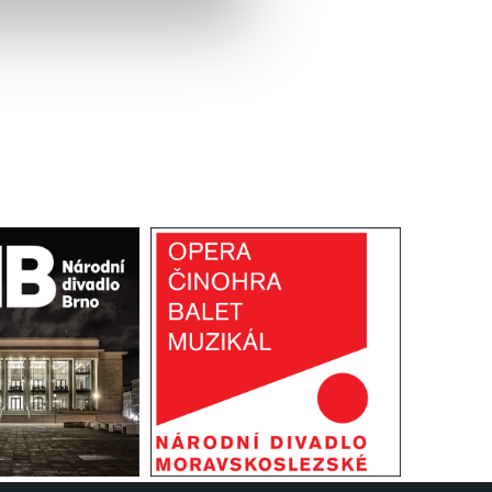
lušné varianty. Svoji volbu