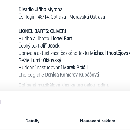
Divadlo Jiřího Myrona
Čs. legií 148/14, Ostrava - Moravská Ostrava
LIONEL BARTS: OLIVER!
Hudba a libreto
Lionel Bart
Český text
Jiří Josek
Úprava a aktualizace českého textu
Michael Prostějovs
Režie
Lumír Olšovský
Hudební nastudování
Marek Prášil
Choreografie
Denisa Komarov Kubášová
Oblíbená muzikálová klasika pro celou rodinu
Malý, podvyživený sirotek Oliver je z provinčního chu
úklady svých nových pánů ale brzy utíká do velkoměsts
dětských zlodějíčků a kapsářů, vedená postarším Fagin
Oliver chycen a zatčen. Jeho oběť, laskavý a dobrosrd
Ticketportal je zárukou pravosti vstupe
svého honosného domu, kde o něj začne pečovat. Lstivý 
Detaily
Nastavení reklam
úkrytu povolává bezcitného zločince Billa Sikese a symp