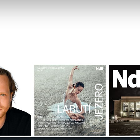
 naleznete níže. Možnosti zpracování upravíte zaškrtnutím přís
atí stránky v záložce „Cookies a jejich nastavení“.