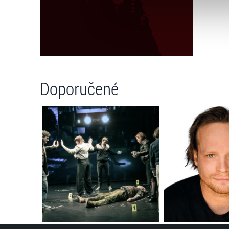
Jaké typy cookies používáme,
můžete kdykoliv změnit v záp
Doporučené