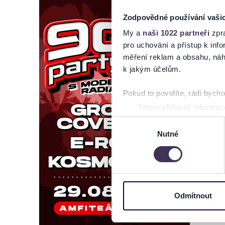
Zodpovědné používání vaši
My a
naši 1022 partneři
zpra
pro uchování a přístup k in
měření reklam a obsahu, náh
k jakým účelům.
Pokud to povolíte, rádi bych
Shromažďovali informace
Identifikovali vaše zaříz
Výběr
Zjistěte více o tom, jak zpr
Nutné
souhlasu
můžete kdykoliv změnit nebo 
Na těchto stránkách využívám
informace o vašem zařízení 
osobní údaje. Získané infor
Odmítnout
Tyto informace můžeme také s
zkombinovat s dalšími informa