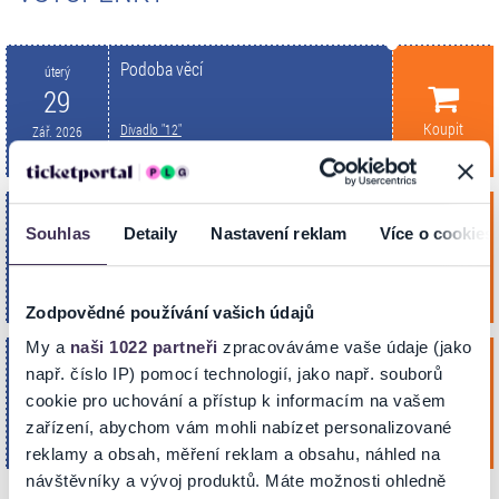
Podoba věcí
úterý
29
Koupit
Divadlo "12"
Zář. 2026
OSTRAVA
19:00
Podoba věcí
pátek
Souhlas
Detaily
Nastavení reklam
Více o cookies
2
Koupit
Divadlo "12"
Říj. 2026
OSTRAVA
19:00
Zodpovědné používání vašich údajů
My a
naši 1022 partneři
zpracováváme vaše údaje (jako
Podoba věcí
úterý
např. číslo IP) pomocí technologií, jako např. souborů
10
cookie pro uchování a přístup k informacím na vašem
Koupit
Divadlo "12"
Lis. 2026
zařízení, abychom vám mohli nabízet personalizované
OSTRAVA
19:00
reklamy a obsah, měření reklam a obsahu, náhled na
návštěvníky a vývoj produktů. Máte možnosti ohledně