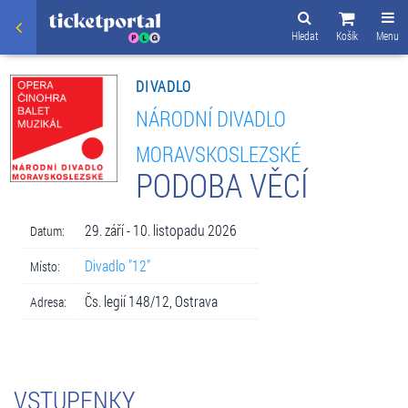
Hledat
Košík
Menu
DIVADLO
NÁRODNÍ DIVADLO
MORAVSKOSLEZSKÉ
PODOBA VĚCÍ
29. září - 10. listopadu 2026
Datum:
Divadlo "12"
Místo:
Čs. legií 148/12, Ostrava
Adresa:
VSTUPENKY