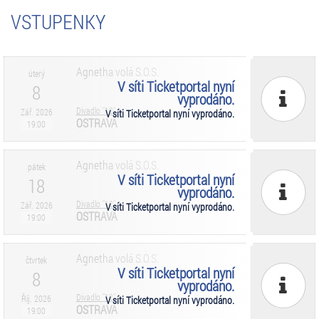
VSTUPENKY
Agnetha volá S.O.S.
úterý
V síti Ticketportal nyní
8
vyprodáno.
Divadlo "12"
Zář. 2026
V síti Ticketportal nyní vyprodáno.
OSTRAVA
19:00
Agnetha volá S.O.S.
pátek
V síti Ticketportal nyní
18
vyprodáno.
Divadlo "12"
Zář. 2026
V síti Ticketportal nyní vyprodáno.
OSTRAVA
19:00
Agnetha volá S.O.S.
čtvrtek
V síti Ticketportal nyní
8
vyprodáno.
Divadlo "12"
Říj. 2026
V síti Ticketportal nyní vyprodáno.
OSTRAVA
19:00