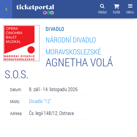
Hledat
Košík
Menu
DIVADLO
NÁRODNÍ DIVADLO
MORAVSKOSLEZSKÉ
AGNETHA VOLÁ
S.O.S.
8. září - 14. listopadu 2026
Datum:
Divadlo "12"
Místo:
Čs. legií 148/12, Ostrava
Adresa: