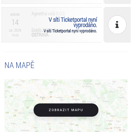
Agnetha volá S.O.S.
sobota
V síti Ticketportal nyní
14
vyprodáno.
Divadlo "12"
Lis. 2026
V síti Ticketportal nyní vyprodáno.
OSTRAVA
19:00
NA MAPĚ
ZOBRAZIT MAPU