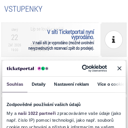
VSTUPENKY
Líp se loučí v neděli
úterý
V síti Ticketportal nyní
22
vyprodáno.
V naší síti je vyprodáno (možné uvolnění
Divadlo "12"
Zář. 2026
nevyzvednutých rezervací zpět do prodeje).
OSTRAVA
19:00
Líp se loučí v neděli
sobota
V síti Ticketportal nyní
24
vyprodáno.
Divadlo "12"
Říj. 2026
V síti Ticketportal nyní vyprodáno.
Souhlas
Detaily
Nastavení reklam
Více o cookies
OSTRAVA
19:00
Líp se loučí v neděli
Zodpovědné používání vašich údajů
neděle
V síti Ticketportal nyní
25
vyprodáno.
My a
naši 1022 partneři
zpracováváme vaše údaje (jako
Divadlo "12"
Říj. 2026
V síti Ticketportal nyní vyprodáno.
např. číslo IP) pomocí technologií, jako např. souborů
OSTRAVA
16:00
cookie pro uchování a přístup k informacím na vašem