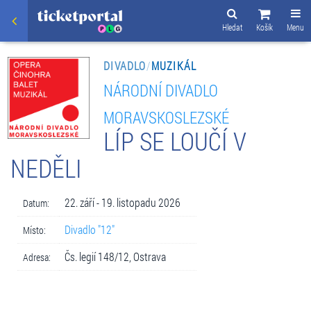
Hledat
Košík
Menu
DIVADLO
/
MUZIKÁL
NÁRODNÍ DIVADLO
MORAVSKOSLEZSKÉ
LÍP SE LOUČÍ V
NEDĚLI
22. září - 19. listopadu 2026
Datum:
Divadlo "12"
Místo:
Čs. legií 148/12, Ostrava
Adresa: