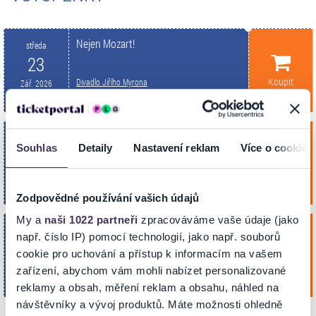
Nejen Mozart!
středa
23
Koupit
Divadlo Jiřího Myrona
Zář. 2026
OSTRAVA
18:30
Nejen Mozart!
čtvrtek
Souhlas
Detaily
Nastavení reklam
Více o cookies
24
Koupit
Divadlo Jiřího Myrona
Zář. 2026
OSTRAVA
18:30
Zodpovědné používání vašich údajů
My a
naši 1022 partneři
zpracováváme vaše údaje (jako
Nejen Mozart!
neděle
např. číslo IP) pomocí technologií, jako např. souborů
4
cookie pro uchování a přístup k informacím na vašem
Koupit
Divadlo Jiřího Myrona
Říj. 2026
zařízení, abychom vám mohli nabízet personalizované
OSTRAVA
16:00
reklamy a obsah, měření reklam a obsahu, náhled na
návštěvníky a vývoj produktů. Máte možnosti ohledně