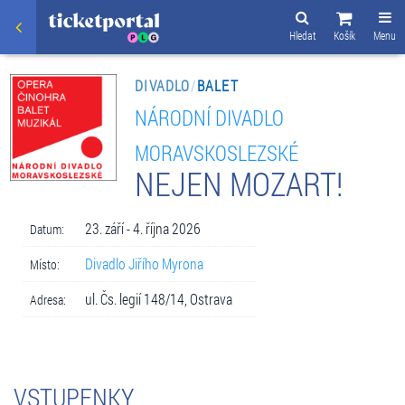
Hledat
Košík
Menu
DIVADLO
/
BALET
NÁRODNÍ DIVADLO
MORAVSKOSLEZSKÉ
NEJEN MOZART!
23. září - 4. října 2026
Datum:
Divadlo Jiřího Myrona
Místo:
ul. Čs. legií 148/14, Ostrava
Adresa:
VSTUPENKY