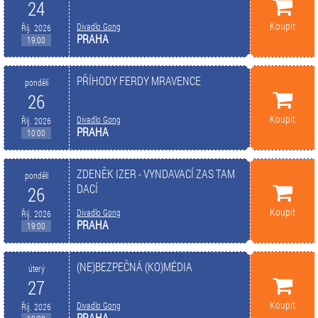
24
Koupit
Divadlo Gong
Říj. 2026
PRAHA
19:00
PŘÍHODY FERDY MRAVENCE
pondělí
26
Koupit
Divadlo Gong
Říj. 2026
PRAHA
10:00
ZDENĚK IZER - VYNDAVACÍ ZAS TAM
pondělí
DACÍ
26
Koupit
Divadlo Gong
Říj. 2026
PRAHA
19:00
(NE)BEZPEČNÁ (KO)MÉDIA
úterý
27
Koupit
Divadlo Gong
Říj. 2026
PRAHA