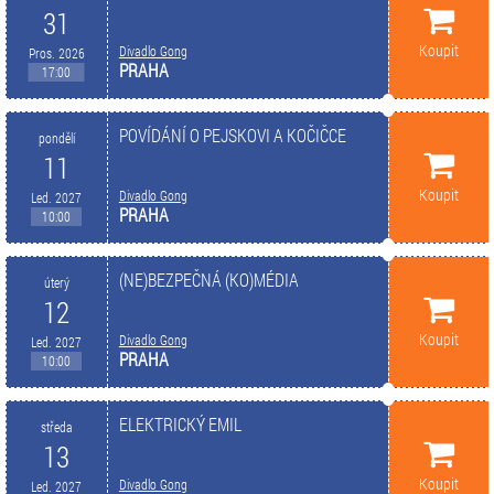
31
Koupit
Divadlo Gong
Pros. 2026
PRAHA
17:00
POVÍDÁNÍ O PEJSKOVI A KOČIČCE
pondělí
11
Koupit
Divadlo Gong
Led. 2027
PRAHA
10:00
(NE)BEZPEČNÁ (KO)MÉDIA
úterý
12
Koupit
Divadlo Gong
Led. 2027
PRAHA
10:00
ELEKTRICKÝ EMIL
středa
13
Koupit
Divadlo Gong
Led. 2027