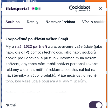
PRAHA
15:00
LUKÁŠ PAVLÁSEK: ZMATENÍ KOMIKŮ
sobota
14
Souhlas
Detaily
Nastavení reklam
Více o cookies
Koupit
Divadlo Gong
Lis. 2026
PRAHA
19:00
Zodpovědné používání vašich údajů
My a
naši 1022 partneři
zpracováváme vaše údaje (jako
S PYDLOU V ZÁDECH
neděle
např. číslo IP) pomocí technologií, jako např. souborů
15
cookie pro uchování a přístup k informacím na vašem
Koupit
Divadlo Gong
Lis. 2026
zařízení, abychom vám mohli nabízet personalizované
PRAHA
16:00
reklamy a obsah, měření reklam a obsahu, náhled na
návštěvníky a vývoj produktů. Máte možnosti ohledně
BIRLIBÁNOVA PODIVUHODNÁ CESTA
pondělí
toho, kdo vaše údaje používá a k jakým účelům.
16
Koupit
Divadlo Gong
Lis. 2026
Pokud to povolíte, rádi bychom také:
PRAHA
10:00
Shromažďovali informace o vaší geografické poloze,
Výběr
Nutné
které mohou být přesné na několik metrů
souhlasu