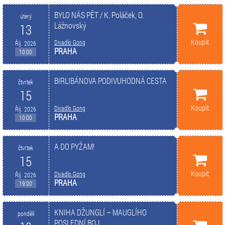
BYLO NÁS PĚT / K. Poláček, O.
úterý
Lážnovský
13
Koupit
Divadlo Gong
Říj. 2026
PRAHA
10:00
BIRLIBÁNOVA PODIVUHODNÁ CESTA
čtvrtek
15
Koupit
Divadlo Gong
Říj. 2026
PRAHA
10:00
A DO PYŽAM!
čtvrtek
15
Koupit
Divadlo Gong
Říj. 2026
PRAHA
19:00
KNIHA DŽUNGLÍ – MAUGLÍHO
pondělí
POSLEDNÍ BOJ