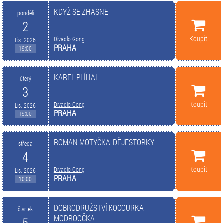
KDYŽ SE ZHASNE
pondělí
2
Koupit
Divadlo Gong
Lis. 2026
PRAHA
19:00
KAREL PLÍHAL
úterý
3
Koupit
Divadlo Gong
Lis. 2026
PRAHA
19:00
ROMAN MOTYČKA: DĚJESTORKY
středa
4
Koupit
Divadlo Gong
Lis. 2026
PRAHA
10:00
DOBRODRUŽSTVÍ KOCOURKA
čtvrtek
MODROOČKA
5