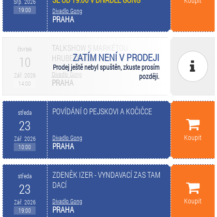
Koupit
Srp. 2026
19:00
Divadlo Gong
PRAHA
TALKSHOW S MARKÉTOU
čtvrtek
ZATÍM NENÍ V PRODEJI
HRUBEŠOVOU
10
Prodej ještě nebyl spuštěn, zkuste prosím
Divadlo Gong
Zář. 2026
později.
PRAHA
14:00
POVÍDÁNÍ O PEJSKOVI A KOČIČCE
středa
23
Koupit
Divadlo Gong
Zář. 2026
PRAHA
10:00
ZDENĚK IZER - VYNDAVACÍ ZAS TAM
středa
DACÍ
23
Koupit
Divadlo Gong
Zář. 2026
PRAHA
19:00