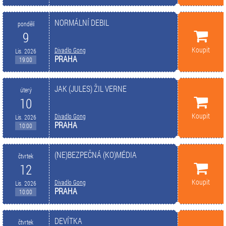
NORMÁLNÍ DEBIL
pondělí
9
Koupit
Divadlo Gong
Lis. 2026
PRAHA
19:00
JAK (JULES) ŽIL VERNE
úterý
10
Koupit
Divadlo Gong
Lis. 2026
PRAHA
10:00
(NE)BEZPEČNÁ (KO)MÉDIA
čtvrtek
12
Koupit
Divadlo Gong
Lis. 2026
PRAHA
10:00
DEVÍTKA
čtvrtek