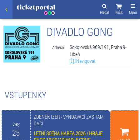
Hledat
Košík
Menu
DIVADLO GONG
Sokolovská 969/191, Praha 9-
Adresa:
Libeň
Navigovat
VSTUPENKY
ZDENĚK IZER - VYNDAVACÍ ZAS TAM
DACÍ
úterý
25
LETNÍ SCÉNA HARFA 2026 / HRAJE
SE OD 19:00 V DIVADLE GONG