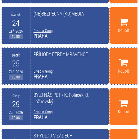
(NE)BEZPEČNÁ (KO)MÉDIA
čtvrtek
24
Koupit
Divadlo Gong
Zář. 2026
PRAHA
10:00
PŘÍHODY FERDY MRAVENCE
pátek
25
Koupit
Divadlo Gong
Zář. 2026
PRAHA
10:00
BYLO NÁS PĚT / K. Poláček, O.
úterý
Lážnovský
29
Koupit
Divadlo Gong
Zář. 2026
PRAHA
10:00
S PYDLOU V ZÁDECH