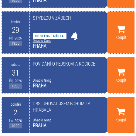
10:00
S PYDLOU V ZÁDECH
čtvrtek
29
POSLEDNÍ MÍSTA
Koupit
Říj. 2026
Divadlo Gong
19:00
PRAHA
POVÍDÁNÍ O PEJSKOVI A KOČIČCE
sobota
31
Koupit
Divadlo Gong
Říj. 2026
PRAHA
15:00
OBSLUHOVAL JSEM BOHUMILA
pondělí
HRABALA
2
Koupit
Divadlo Gong
Lis. 2026
PRAHA
10:00