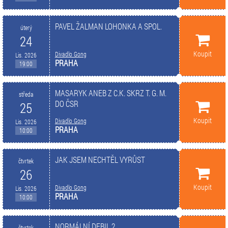
PAVEL ŽALMAN LOHONKA A SPOL.
úterý
24
Koupit
Divadlo Gong
Lis. 2026
PRAHA
19:00
MASARYK ANEB Z C.K. SKRZ T. G. M.
středa
DO ČSR
25
Koupit
Divadlo Gong
Lis. 2026
PRAHA
10:00
JAK JSEM NECHTĚL VYRŮST
čtvrtek
26
Koupit
Divadlo Gong
Lis. 2026
PRAHA
10:00
NORMÁLNÍ DEBIL 2
čtvrtek