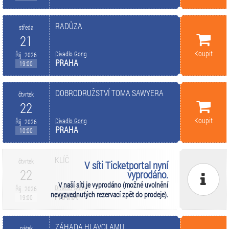
RADŮZA
středa
21
Koupit
Divadlo Gong
Říj. 2026
PRAHA
19:00
DOBRODRUŽSTVÍ TOMA SAWYERA
čtvrtek
22
Koupit
Divadlo Gong
Říj. 2026
PRAHA
10:00
KLÍČ
čtvrtek
V síti Ticketportal nyní
22
vyprodáno.
V naší síti je vyprodáno (možné uvolnění
Divadlo Gong
Říj. 2026
nevyzvednutých rezervací zpět do prodeje).
PRAHA
19:00
ZÁHADA HLAVOLAMU
pátek