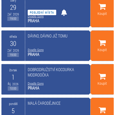
úterý
29
POSLEDNÍ MÍSTA
Koupit
Zář. 2026
Divadlo Gong
19:00
PRAHA
DÁVNO, DÁVNO JIŽ TOMU
středa
30
Koupit
Divadlo Gong
Zář. 2026
PRAHA
19:00
DOBRODRUŽSTVÍ KOCOURKA
čtvrtek
MODROOČKA
1
Koupit
Divadlo Gong
Říj. 2026
PRAHA
10:00
MALÁ ČARODĚJNICE
pondělí
5