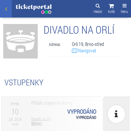
Hledat
Košík
Menu
DIVADLO NA ORLÍ
Orlí 19, Brno-střed
Adresa:
Navigovat
VSTUPENKY
Příběh utajené královny
čtvrtek
10
VYPRODÁNO
VYPRODÁNO
Divadlo na Orlí
Zář. 2026
BRNO
19:00