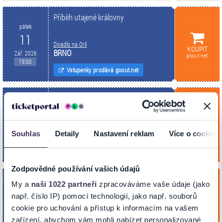
Příběh utajené královny
pátek
11
Divadlo na Orlí
KOUPIT
BRNO
Zář. 2026
goout.net
19:00
Vstupenky prodává goout.net
Příběh utajené královny
středa
30
Divadlo na Orlí
KOUPIT
BRNO
Souhlas
Detaily
Nastavení reklam
Více o cookies
Zář. 2026
goout.net
19:00
Vstupenky prodává goout.net
Zodpovědné používání vašich údajů
Příběh utajené královny
My a
naši 1022 partneři
zpracováváme vaše údaje (jako
čtvrtek
např. číslo IP) pomocí technologií, jako např. souborů
1
Divadlo na Orlí
cookie pro uchování a přístup k informacím na vašem
KOUPIT
BRNO
Říj. 2026
goout.net
zařízení, abychom vám mohli nabízet personalizované