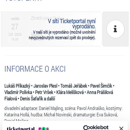
Ztratili jsme Stalina
neděle
V síti Ticketportal nyní
27
vyprodáno.
V naší síti je vyprodáno (možné uvolnění
GALAXIE
Zář. 2026
nevyzvednutých rezervací zpět do prodeje).
PRAHA
19:30
INFORMACE O AKCI
Lukáš Příkazký • Jaroslav Plesl • Tomáš Jeřábek • Pavel Šimčík •
Vladimír Polívka • Petr Vršek • Klára Melíšková • Anna Prášilová
Fialová • Denis Šafařík a další
divadelní adaptace: Daniel Majling, scéna: Pavol Andraško, kostýmy:
Katarína Hollá, hudba: Michal Novinski, dramaturgie: Eva Suková,
Daniel Majling