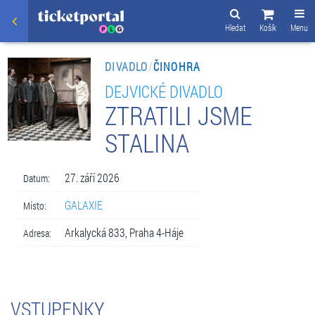
Hledat
Košík
Menu
DIVADLO
/
ČINOHRA
DEJVICKÉ DIVADLO
ZTRATILI JSME
STALINA
27. září 2026
Datum:
GALAXIE
Místo:
Arkalycká 833, Praha 4-Háje
Adresa:
VSTUPENKY