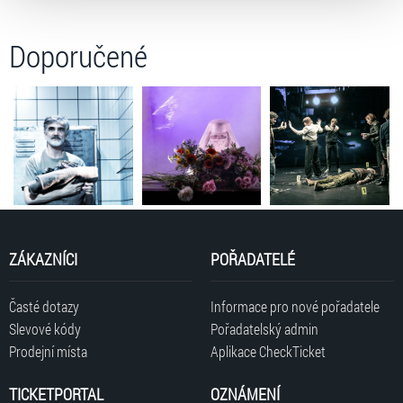
volbu můžete kdykoliv změnit v zápatí stránky v záložce
„Cookies a jejich nastavení“.
Doporučené
ZÁKAZNÍCI
POŘADATELÉ
Časté dotazy
Informace pro nové pořadatele
Slevové kódy
Pořadatelský admin
Prodejní místa
Aplikace CheckTicket
TICKETPORTAL
OZNÁMENÍ