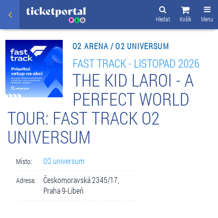
Hledat
Košík
Menu
O2 ARENA / O2 UNIVERSUM
FAST TRACK - LISTOPAD 2026
THE KID LAROI - A
PERFECT WORLD
TOUR: FAST TRACK O2
UNIVERSUM
O2 universum
Místo:
Českomoravská 2345/17,
Adresa:
Praha 9-Libeň