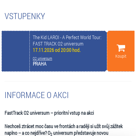
VSTUPENKY
The Kid LAROI - A Perfect World Tour:
FAST TRACK O2 universum
17.11.2026 od 20:00 hod.
Koupit
O2 universum
PRAHA
INFORMACE O AKCI
FastTrack O2 universum – prioritní vstup na akci
Nechceš ztrácet moc času ve frontách a raději si užít svůj zážitek
naplno – a co nejdříve? O
universum představuje novou
2