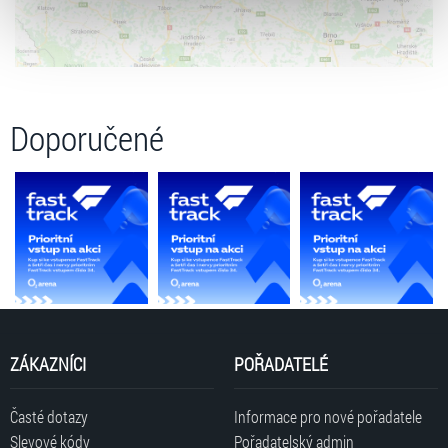
zpracování upravíte zaškrtnutím příslušné varianty. Svoji
volbu můžete kdykoliv změnit v zápatí stránky v záložce
„Cookies a jejich nastavení“.
Doporučené
ZÁKAZNÍCI
POŘADATELÉ
Časté dotazy
Informace pro nové pořadatele
Slevové kódy
Pořadatelský admin