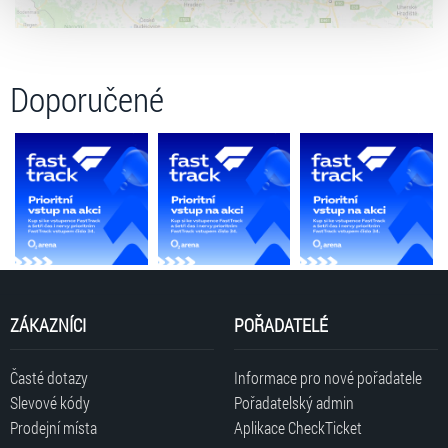
zpracování upravíte zaškrtnutím příslušné varianty. Svoji
volbu můžete kdykoliv změnit v zápatí stránky v záložce
„Cookies a jejich nastavení“.
Doporučené
ZÁKAZNÍCI
POŘADATELÉ
Časté dotazy
Informace pro nové pořadatele
Slevové kódy
Pořadatelský admin
Prodejní místa
Aplikace CheckTicket