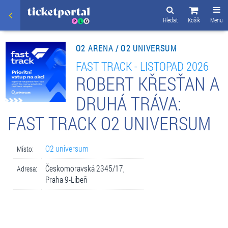
Hledat
Košík
Menu
O2 ARENA / O2 UNIVERSUM
FAST TRACK - LISTOPAD 2026
ROBERT KŘESŤAN A
DRUHÁ TRÁVA:
FAST TRACK O2 UNIVERSUM
O2 universum
Místo:
Českomoravská 2345/17,
Adresa:
Praha 9-Libeň