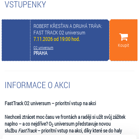
VSTUPENKY
ROBERT KŘESŤAN A DRUHÁ TRÁVA:
FAST TRACK O2 universum
7.11.2026 od 19:00 hod.
Koupit
O2 universum
PRAHA
INFORMACE O AKCI
FastTrack O2 universum – prioritní vstup na akci
Nechceš ztrácet moc času ve frontách a raději si užít svůj zážitek
naplno – a co nejdříve? O
universum představuje novou
2
službu
FastTrack
– prioritní vstup na akci, díky které se do haly
dostaneš rychleji, pohodlněji a bez zbytečného dlouhého čekání.