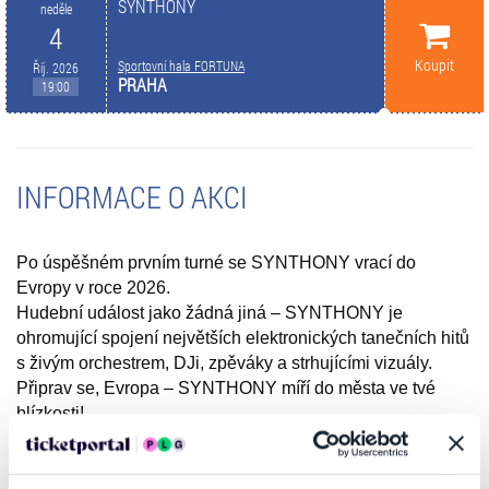
SYNTHONY
neděle
4
Koupit
Sportovní hala FORTUNA
Říj. 2026
PRAHA
19:00
INFORMACE O AKCI
Po úspěšném prvním turné se SYNTHONY vrací do
Evropy v roce 2026.
Hudební událost jako žádná jiná – SYNTHONY je
ohromující spojení největších elektronických tanečních hitů
s živým orchestrem, DJi, zpěváky a strhujícími vizuály.
Připrav se, Evropa – SYNTHONY míří do města ve tvé
blízkosti!
Ponoř se do světa taneční hudby s hity od AVICII • BOB
SINCLAR • CALVIN HARRIS • DARUDE • DAVID
GUETTA • ERIC PRYDZ • SWEDISH HOUSE MAFIA •