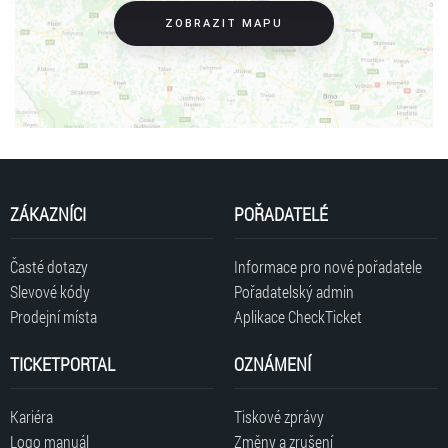
ZOBRAZIT MAPU
ZÁKAZNÍCI
POŘADATELÉ
Časté dotazy
Informace pro nové pořadatele
Slevové kódy
Pořadatelský admin
Prodejní místa
Aplikace CheckTicket
TICKETPORTAL
OZNÁMENÍ
Kariéra
Tiskové zprávy
Logo manuál
Změny a zrušení