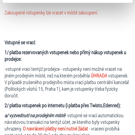
typy cookies používáme, naleznete níže. Možnosti
Zakoupené vstupenky lze vracet v místě zakoupení.
zpracování upravíte zaškrtnutím příslušné varianty. Svoji
volbu můžete kdykoliv změnit v zápatí stránky v záložce
„Cookies a jejich nastavení“.
Vstupné se vrací:
1/ platba rezervovaných vstupenek nebo přímý nákup vstupenek u
prodejce:
-vstupné vrací tentýž prodejce - vstupenky není možné vracet na
jiném prodejním místě, než na kterém proběhla
ÚHRADA
vstupenek.
V případě zrušeného prodejního místa vrací platbu centrální kancelář
(Politických vězňů 15, Praha 1), kam je vstupenky třeba fyzicky
doručit.
2/ platba vstupenek po internetu (i platba přes Twisto,Edenred):
a/ vyzvednutí na prodejním místě
- vstupné se vrací automatickou
návratovou transakcí na tentýž účet, ze kterého byly vstupenky
uhrazeny.
O navrácení platby není nutné žádat
- vracení probíhá