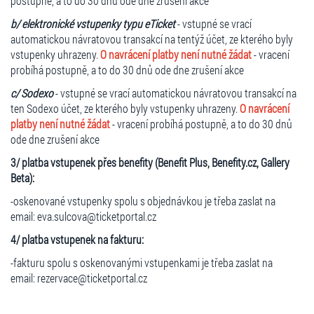
postupně, a to do 30 dnů ode dne zrušení akce
b/ elektronické vstupenky typu eTicket
- vstupné se vrací
automatickou návratovou transakcí na tentýž účet, ze kterého byly
vstupenky uhrazeny.
O navrácení platby není nutné žádat
- vracení
probíhá postupně, a to do 30 dnů ode dne zrušení akce
c/ Sodexo
- vstupné se vrací automatickou návratovou transakcí na
ten Sodexo účet, ze kterého byly vstupenky uhrazeny.
O navrácení
platby není nutné žádat
- vracení probíhá postupně, a to do 30 dnů
ode dne zrušení akce
3/ platba vstupenek přes benefity (Benefit Plus, Benefity.cz, Gallery
Beta):
-oskenované vstupenky spolu s objednávkou je třeba zaslat na
email: eva.sulcova@ticketportal.cz
4/ platba vstupenek na fakturu:
-fakturu spolu s oskenovanými vstupenkami je třeba zaslat na
email: rezervace@ticketportal.cz