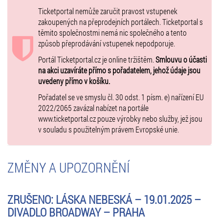
Tereza Troníčková - Marcela KARLESZOVÁ, Pavlína ĎURIAČOVÁ
Ticketportal nemůže zaručit pravost vstupenek
Láska nebeská
zakoupených na přeprodejních portálech. Ticketportal s
těmito společnostmi nemá nic společného a tento
NOVÁ MUZIKÁLOVÁ KOMEDIE O
způsob přeprodávání vstupenek nepodporuje.
DVOU BRATRECH, Z NICHŽ JEDEN
Portál Ticketportal.cz je online tržištěm.
Smlouvu o účasti
na akci uzavíráte přímo s pořadatelem, jehož údaje jsou
SE PO SVÉ SMRTI VRÁTÍ NA SVĚT
uvedeny přímo v košíku.
JAKO DUCH. ZÁBAVNÝ PŘÍBĚH S
Pořadatel se ve smyslu čl. 30 odst. 1 písm. e) nařízení EU
HITY WALDEMARA MATUŠKY V
2022/2065 zavázal nabízet na portále
www.ticketportal.cz pouze výrobky nebo služby, jež jsou
REŽII ZDEŇKA ZELENKY.
v souladu s použitelným právem Evropské unie.
Starší z bratrů Jáchym se po své tragické smrti ocitá v Nebi, kde si u
Pána Boha vyprosí možnost krátkodobého návratu na svět, a to jen
ZMĚNY A UPOZORNĚNÍ
proto, aby se mohl postarat o ty, které měl za svého života opravdu
rád a které svým nerozvážným činem tak nečekaně opustil - o svoji
dívku Kristýnku, o svého mladšího bratra Ondřeje a o svého věčně
ZRUŠENO: LÁSKA NEBESKÁ – 19.01.2025 –
naštvaného otce, který právě slaví šedesátiny. Jáchymova prosba je
DIVADLO BROADWAY – PRAHA
Pánem Bohem vyslyšena, a tak se student Jáchym znovu ocitá mezi