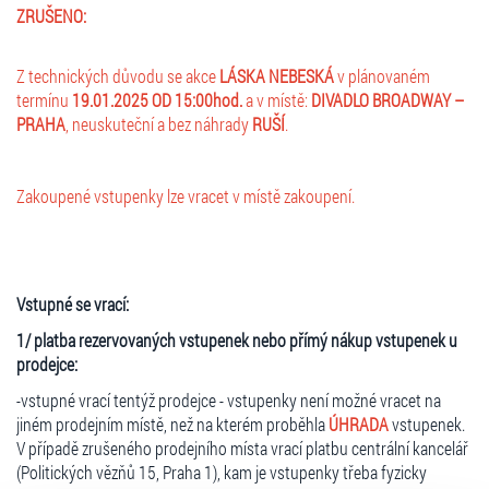
spolužáky z vysoké školy, ale také u otce ve své rodné vesnici. Je
ZRUŠENO:
samozřejmé, že přítomnost ducha Jáchyma, kterého ale po jeho
návratu na svět vidí pouze je
Z technických důvodu se akce
LÁSKA NEBESKÁ
v plánovaném
termínu
19.01.2025 OD 15:00hod.
a v místě:
DIVADLO BROADWAY –
PRAHA
, neuskuteční a bez náhrady
RUŠÍ
.
Zakoupené vstupenky lze vracet v místě zakoupení.
Vstupné se vrací:
1/ platba rezervovaných vstupenek nebo přímý nákup vstupenek u
prodejce:
-vstupné vrací tentýž prodejce - vstupenky není možné vracet na
jiném prodejním místě, než na kterém proběhla
ÚHRADA
vstupenek.
V případě zrušeného prodejního místa vrací platbu centrální kancelář
(Politických vězňů 15, Praha 1), kam je vstupenky třeba fyzicky