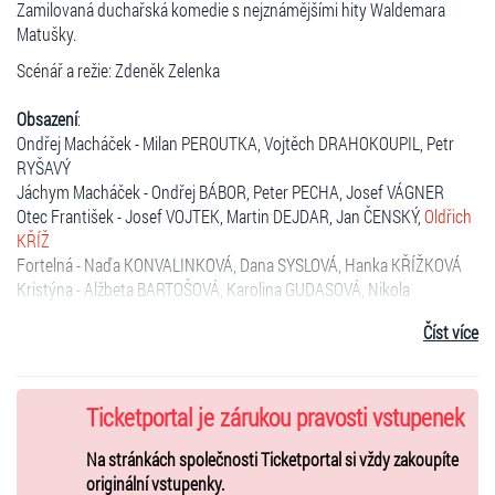
Zamilovaná duchařská komedie s nejznámějšími hity Waldemara
Matušky.
Scénář a režie: Zdeněk Zelenka
Obsazení
:
Ondřej Macháček - Milan PEROUTKA, Vojtěch DRAHOKOUPIL, Petr
RYŠAVÝ
Jáchym Macháček - Ondřej BÁBOR, Peter PECHA, Josef VÁGNER
Otec František - Josef VOJTEK, Martin DEJDAR, Jan ČENSKÝ,
Oldřich
KŘÍŽ
Fortelná - Naďa KONVALINKOVÁ, Dana SYSLOVÁ, Hanka KŘÍŽKOVÁ
Kristýna - Alžbeta BARTOŠOVÁ, Karolina GUDASOVÁ, Nikola
ĎURICOVÁ
Číst více
Drnda Linda - Nelly ŘEHOŘOVÁ, Karolina TÓTHOVÁ, Denisa
VEVERKOVÁ
Hynek - Jan KOPEČNÝ, Martin SCHREINER
Profesor Nehera - Bohuš MATUŠ, Bořek SLEZÁČEK, Bronislav KOTIŠ
Ticketportal je zárukou pravosti vstupenek
Profesor Kulíšek
-
Oldřich KŘÍŽ
, Rudolf KUBÍK, Petr PEČENÝ
Zuzana Metelková - Dita HOŘÍNKOVÁ, Sandra POGODOVÁ, Linda
Na stránkách společnosti Ticketportal si vždy zakoupíte
FINKOVÁ
originální vstupenky.