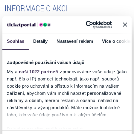
INFORMACE O AKCI
CONCENTUS MORAVIAE 2025
CAPPELLA MARIANA
Souhlas
Detaily
Nastavení reklam
Více o cookies
Hana Blažíková
soprán
Daniela Čermáková
alt
Vojtěch Semerád, Tomáš Lajtkep, Ondřej Holub
tenor
Jaromír Nosek
bas
Zodpovědné používání vašich údajů
Vojtěch Semerád
umělecký vedoucí
My a
naši 1022 partneři
zpracováváme vaše údaje (jako
např. číslo IP) pomocí technologií, jako např. souborů
Zrcadlo Johannese Tourouta
cookie pro uchování a přístup k informacím na vašem
Vlámská polyfonie v renesančních Čechách
zařízení, abychom vám mohli nabízet personalizované
Cappella Mariana a její umělecký vedoucí Vojtěch Semerád pokračují
reklamy a obsah, měření reklam a obsahu, náhled na
ve zkoumání hudební kultury střední Evropy 15. a počátku 16. století.
Jaká je souvislost uváděných autorů s naším územím v renesanční
návštěvníky a vývoj produktů. Máte možnosti ohledně
Číst více
době? Můžeme se jen dohadovat, jejich život je stále opředen
toho, kdo vaše údaje používá a k jakým účelům.
tajemstvím, ale četnost uvádění jejich skladeb ve významných
rukopisech střední Evropy (Kodex Strahov, Kodex Speciálník) dává
Pokud to povolíte, rádi bychom také: