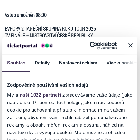
Vstup umožněn 08:00
EVROPA 2 TANEČNÍ SKUPINA ROKU TOUR 2026
TV FIN
Á
LE
–
MISTROVSTV
Í Č
ESKÉ
REPUBLIKY
Ty nejlepší taneční skupiny se utkají o titul absolutního vítěze -
Taneční skupina roku 2026. Každým rokem naší soutěž navštíví přes
600 tanečních skupin, více než 20 000 tanečníků a diváků. Šanci u
Souhlas
Detaily
Nastavení reklam
Více o cookies
nás dostane každý a VYHRÁT MŮŽE OPRAVDU KDOKOLIV - stačí
jediné - BÝT NEJLEPŠÍ!!!
Zodpovědné používání vašich údajů
Už 19 let plníme naše sliby a zvyšujeme laťku soutěží v České
Republice. Každým rokem jsme odvysílali společně s Českou Televizí
My a
naši 1022 partneři
zpracováváme vaše údaje (jako
tři finálové pořady (děti, junioři a dospělí) a nebude tomu jinak ani v
např. číslo IP) pomocí technologií, jako např. souborů
Číst více
roce 2026!!!
cookie pro uchování a přístup k informacím na vašem
zařízení, abychom vám mohli nabízet personalizované
Stejně tak jako v roce 2025, i v tomto roce 2026 budeme natáčet 30
minutový pořad z Mistrovství Evropy (European Championship Best
reklamy a obsah, měření reklam a obsahu, náhled na
Ticketportal je zárukou pravosti vstupenek
Dance Group) v chorvatské Opatiji.
návštěvníky a vývoj produktů. Máte možnosti ohledně
toho, kdo vaše údaje používá a k jakým účelům.