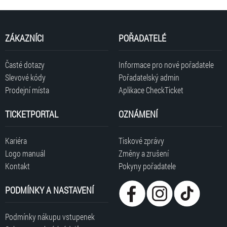
ZÁKAZNÍCI
POŘADATELÉ
Časté dotazy
Informace pro nové pořadatele
Slevové kódy
Pořadatelský admin
Prodejní místa
Aplikace CheckTicket
TICKETPORTAL
OZNÁMENÍ
Kariéra
Tiskové zprávy
Logo manuál
Změny a zrušení
Kontakt
Pokyny pořadatele
PODMÍNKY A NASTAVENÍ
Podmínky nákupu vstupenek