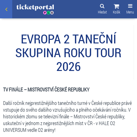
Hledat
Košík
Menu
EVROPA 2 TANEČNÍ
SKUPINA ROKU TOUR
2026
TV FIN
Á
LE
–
MISTROVSTV
Í Č
ESKÉ
REPUBLIKY
Další ročník nejprestižnějšího tanečního turné v České republice právě
vstupuje do svého dalšího vzrušujícího a plného očekávání ročníku. V
historickém zlomu se televizní finále – Mistrovství České republiky,
uskuteční v jednom z nejprestižnějších míst v ČR - v HALE O2
UNIVERSUM vedle O2 arény!