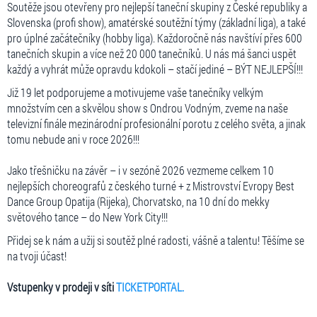
Soutěže jsou otevřeny pro nejlepší taneční skupiny z České republiky a
Slovenska (profi show), amatérské soutěžní týmy (základní liga), a také
pro úplné začátečníky (hobby liga). Každoročně nás navštíví přes 600
tanečních skupin a více než 20 000 tanečníků. U nás má šanci uspět
každý a vyhrát může opravdu kdokoli – stačí jediné – BÝT NEJLEPŠÍ!!!
Již 19 let podporujeme a motivujeme vaše tanečníky velkým
množstvím cen a skvělou show s Ondrou Vodným, zveme na naše
televizní finále mezinárodní profesionální porotu z celého světa, a jinak
tomu nebude ani v roce 2026!!!
Jako třešničku na závěr – i v sezóně 2026 vezmeme celkem 10
nejlepších choreografů z českého turné + z Mistrovství Evropy Best
Dance Group Opatija (Rijeka), Chorvatsko, na 10 dní do mekky
světového tance – do New York City!!!
Přidej se k nám a užij si soutěž plné radosti, vášně a talentu! Těšíme se
na tvoji účast!
Vstupenky v prodeji v síti
TICKETPORTAL.