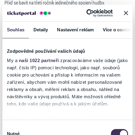
Přijď se bavit na třetí ročník jedinečného spojení hudby,
youteberingu, gamingu, fresh foodu a nově také módy. FABIA
YOUFEST, který přináší Škoda Fabia, ÓČKO a Prima COOL.
Celodenní zábava pro všechny členy rodiny! Nejžhavější kapely,
nejvtipnější youtubeři, gaming zóna, spousta workshopů, špičkové
Souhlas
Detaily
Nastavení reklam
Více o cookies
jídlo za skvělé ceny a úplně nová fashion a beauty zóna! Festival si
zaručeně užijí také rodiče pro které je připravena relax zóna, pánský
koutek i doplňkový program pro ty nejmenší. Na tomhle festivalu se
Zodpovědné používání vašich údajů
zkrátka nikdo nudit nebude!
My a
naši 1022 partneři
zpracováváme vaše údaje (jako
VIP vstupenky obsahují:
např. číslo IP) pomocí technologií, jako např. souborů
Praha :
cookie pro uchování a přístup k informacím na vašem
zařízení, abychom vám mohli nabízet personalizované
Workshopy s Youtubery
reklamy a obsah, měření reklam a obsahu, náhled na
Číst více
Super výhled na stage a kapely
návštěvníky a vývoj produktů. Máte možnosti ohledně
Levnější jídlo a pití ve VIP za zvýhodněnou cenu
toho, kdo vaše údaje používá a k jakým účelům.
Welcome drink
Super atmosféra
Ticketportal je zárukou pravosti vstupenek
Pokud to povolíte, rádi bychom také:
Na stránkách společnosti Ticketportal si vždy zakoupíte
Shromažďovali informace o vaší geografické poloze,
Výběr
PAULIE GARAND SPECIAL SHOW (FEAT. EGO, LVCAS DOUPE, JAKUB
originální vstupenky.
Nutné
které mohou být přesné na několik metrů
souhlasu