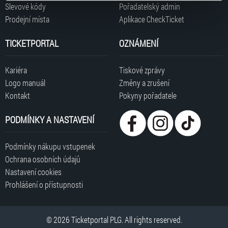
typy cookies používáme, naleznete níže. Možnosti
Slevové kódy
Pořadatelský admin
zpracování upravíte zaškrtnutím příslušné varianty. Svoji
Prodejní místa
Aplikace CheckTicket
volbu můžete kdykoliv změnit v zápatí stránky v záložce
„Cookies a jejich nastavení“.
TICKETPORTAL
OZNÁMENÍ
Kariéra
Tiskové zprávy
Logo manuál
Změny a zrušení
Kontakt
Pokyny pořadatele
PODMÍNKY A NASTAVENÍ
Podmínky nákupu vstupenek
Ochrana osobních údajů
Nastavení cookies
Prohlášení o přístupnosti
© 2026 Ticketportal PLG. All rights reserved.