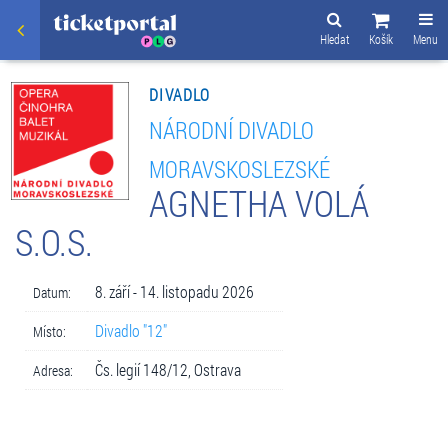
Hledat
Košík
Menu
DIVADLO
NÁRODNÍ DIVADLO
MORAVSKOSLEZSKÉ
AGNETHA VOLÁ
S.O.S.
8. září - 14. listopadu 2026
Datum:
Divadlo "12"
Místo:
Čs. legií 148/12, Ostrava
Adresa: