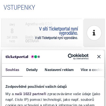
VSTUPENKY
Agnetha volá S.O.S.
úterý
V síti Ticketportal nyní
8
vyprodáno.
Divadlo "12"
Zář. 2026
V síti Ticketportal nyní vyprodáno.
OSTRAVA
19:00
Agnetha volá S.O.S.
pátek
V síti Ticketportal nyní
18
vyprodáno.
Divadlo "12"
Zář. 2026
V síti Ticketportal nyní vyprodáno.
Souhlas
Detaily
Nastavení reklam
Více o cookies
OSTRAVA
19:00
Agnetha volá S.O.S.
Zodpovědné používání vašich údajů
čtvrtek
V síti Ticketportal nyní
8
vyprodáno.
My a
naši 1022 partneři
zpracováváme vaše údaje (jako
Divadlo "12"
Říj. 2026
V síti Ticketportal nyní vyprodáno.
např. číslo IP) pomocí technologií, jako např. souborů
OSTRAVA
19:00
cookie pro uchování a přístup k informacím na vašem