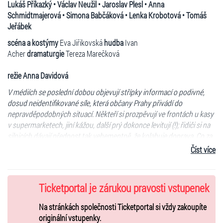
Lukáš Příkazký • Václav Neužil • Jaroslav Plesl • Anna
Schmidtmajerová • Simona Babčáková • Lenka Krobotová • Tomáš
Jeřábek
scéna a kostýmy
Eva Jiřikovská
hudba
Ivan
Acher
dramaturgie
Tereza Marečková
režie Anna Davidová
V médiích se poslední dobou objevují střípky informací o podivné,
dosud neidentifikované síle, která občany Prahy přivádí do
nepravděpodobných situací. Někteří si prozpěvují ve frontách u kasy
v supermarketech, jiní kážou, další prý dokonce levitují (!); řidiči si na
silnicích dávají přednost tak vehementně, že kolabuje doprava. Co za
tím vším vězí, není zcela jasné. Mnozí tvrdí, že Absolutno. Čeká nás
Číst více
tedy všeobecné blaho, nebo je to celé podvod? Nevíme, pátrání
pokračuje. Jisté je prozatím jen to, že všechny stopy vedou do
Dejvic…
Ticketportal je zárukou pravosti vstupenek
Rozhovor s režisérkou Annou Davidovou před premiérou inscenace:
Na stránkách společnosti Ticketportal si vždy zakoupíte
originální vstupenky.